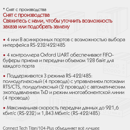
* Снят с производства
Снят с производства
Свяжитесь с нами, чтобы уточнить возможность
заказа или подобрать замену
4 или 8 асинхронных портов с возможностью выбора
интерфейса RS-232/422/485
4 контроллера Oxford UART обеспечивают FIFO-
буферы приема и передачи объемом 128 байт для
каждого порта
Поддерживются 3 режима RS-422/485:
полнодуплексный (4 провода) с управлением потоками
RTS/CTS, полудуплексный (2 провода) с автоматическим
эхоподавлением TxD и режим многоабонентской линии
(4 провода)
Максимальная скорость передачи данных до 921,6
кбит/с (RS-232) и 1,843 Мбит/с (RS-422/485)
Connect Tech Titan/104-Plus объединяет всё лучшее