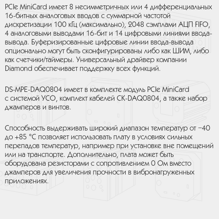
PCIe MiniCard имеет 8 несимметричных или 4 дифференциальных
16-битных аналоговых вводов с суммарной частотой
дискретизации 100 кГц (максимально), 2048 сэмплами АЦП FIFO,
4 аналоговыми выводами 16-бит и 14 цифровыми линиями ввода-
вывода. Буферизированные цифровые линии ввода-вывода
опционально могут быть сконфигурированы либо как ШИМ, либо
как счетчики/таймеры. Универсальный драйвер компании
Diamond обеспечивает поддержку всех функций.
DS-MPE-DAQ0804 имеет в комплекте модуль PCIe MiniCard
с системой УСО, комплект кабелей CK-DAQ0804, а также набор
джамперов и винтов.
Способность выдерживать широкий диапазон температур от −40
до +85 °C позволяет использовать плату в условиях сильных
перепадов температур, например при установке вне помещений
или на транспорте. Дополнительно, плата может быть
оборудована резисторами с сопротивлением 0 Ом вместо
джамперов для увеличения прочности в вибронагруженных
приложениях.