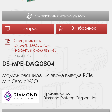
Как заказать систему М-Мах
В избранное
Запрос
Спецификация
DS-MPE-DAQ0804
(на английском языке)
239.41 КБ
DS-MPE-DAQ0804
Модуль расширения ввода вывода PCIe
MiniCard с УСО
Производитель:
Diamond Systems Corporation