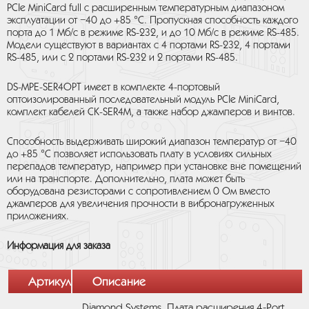
PCIe MiniCard full с расширенным температурным диапазоном
эксплуатации от −40 до +85 °C. Пропускная способность каждого
порта до 1 Мб/с в режиме RS-232, и до 10 Мб/с в режиме RS-485.
Модели существуют в вариантах с 4 портами RS-232, 4 портами
RS-485, или с 2 портами RS-232 и 2 портами RS-485.
DS-MPE-SER4OPT имеет в комплекте 4-портовый
оптоизолированный последовательный модуль PCIe MiniCard,
комплект кабелей CK-SER4M, а также набор джамперов и винтов.
Способность выдерживать широкий диапазон температур от −40
до +85 °C позволяет использовать плату в условиях сильных
перепадов температур, например при установке вне помещений
или на транспорте. Дополнительно, плата может быть
оборудована резисторами с сопротивлением 0 Ом вместо
джамперов для увеличения прочности в вибронагруженных
приложениях.
Информация для заказа
Артикул
Описание
Diamond Systems. Плата расширения 4-Port