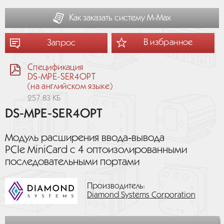
Как заказать систему М-Мах
В избранное
Запрос
Спецификация
DS-MPE-SER4OPT
(на английском языке)
257.83 КБ
DS-MPE-SER4OPT
Модуль расширения ввода‑вывода
PCIe MiniCard с 4 оптоизолированными
последовательными портами
Производитель:
Diamond Systems Corporation