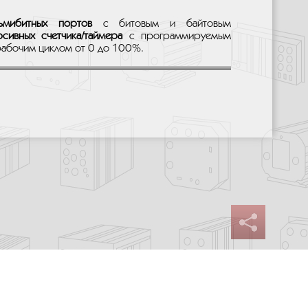
ьмибитных портов
с битовым и байтовым
сивных счетчика/таймера
с программируемым
абочим циклом от 0 до 100%.
Сайт разработан:
Progressive Media