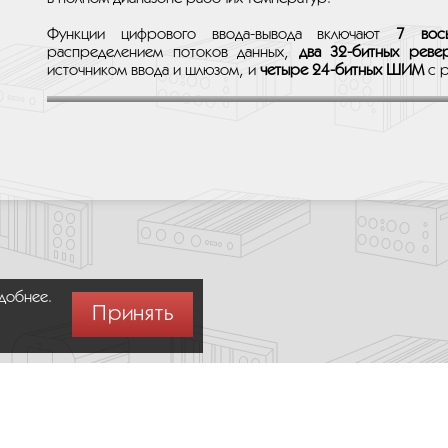
Функции цифрового ввода-вывода включают
7 вос
распределением потоков данных,
два 32-битных ревер
источником ввода и шлюзом, и
четыре 24-битных ШИМ
с р
удобнее.
Принять
Москва,
+7 (495) 275-83-36
Сообщить об ошибке (Ctrl + Enter)