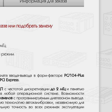
Информация для заказа
каза или подобрать замену
мГц
и режим
лата ввода-вывода в форм-факторе
PC/104-Plus
PCI Express
.
ЦП
с частотой дискретизации
до 2 мГц
и памятью
в любой операционной системе. Возможности
каналов
с программируемым диапазоном вывода.
ую технологию автокалибровки, независимую для
льную точность во всех режимах эксплуатации