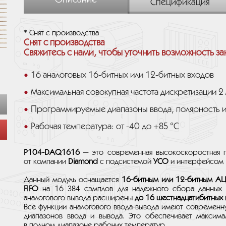
Описание
Спецификация
* Снят с производства
Снят с производства
Свяжитесь с нами, чтобы уточнить возможность за
16 аналоговых 16-битных или 12-битных входов
Максимальная совокупная частота дискретизации 2 
Программируемые диапазоны ввода, полярность 
Рабочая температура: от -40 до +85 °C
P104-DAQ1616
— это современная высокоскоростная п
от компании
Diamond
с подсистемой
УСО
и интерфейсом
Данный модуль оснащается
16-битным или 12-битным А
FIFO
на 16 384 сэмплов для надежного сбора данных 
аналогового вывода расширены
до 16 шестнадцатибитных 
Все функции аналогового ввода-вывода имеют современн
диапазонов ввода и вывода. Это обеспечивает максима
в полном диапазоне рабочих температур.