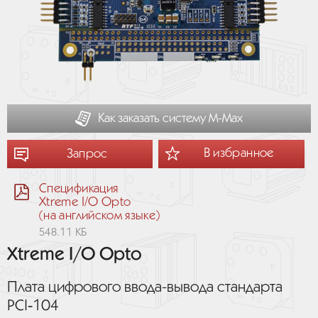
Как заказать систему М-Мах
В избранное
Запрос
Спецификация
Xtreme I/O Opto
(на английском языке)
548.11 КБ
Xtreme I/O Opto
Плата цифрового ввода-вывода стандарта
PCI‑104