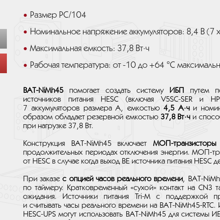
Размер PC/104
Номинальное напряжение аккумуляторов: 8,4 В (7 x
Максимальная емкость: 37,8 Вт·ч
Рабочая температура: от -10 до +64 °C максималь
BAT-NiMh45
помогает создать систему
ИБП
путем по
источников питания HESC (включая V5SC-SER и HP
7 аккумуляторов размера А, емкостью
4,5 A·ч
и номин
образом обладает резервной емкостью
37,8 Вт·ч
и спосо
при нагрузке 37,8 Вт.
Конструкция BAT-NiMh45 включает
МОП-транзисторы
продолжительных периодах отключения энергии. МОП-тр
от HESC в случае когда выход BE источника питания HESC д
При заказе
с опцией часов реального времени
, BAT-NiM
по таймеру. Кратковременный «сухой» контакт на CN3 
ожидания. Источники питания Tri-M с поддержкой 
и считывать часы реального времени на BAT-NiMh45-RTC.
HESC-UPS могут использовать BAT-NiMh45 для системы И