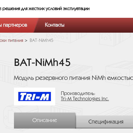
е решения
для жестких условий эксплуатации
ы партнеров
Контакты
оки питания
BAT-NiMh45
BAT-NiMh45
Модуль резервного питания NiMh емкостью
Производитель:
Tri-M Technologies Inc.
Описание
Спецификация