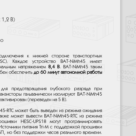
 1,2 В)
но
дключения к нижней стороне транспортных
SC). Каждое устройство BAT-NiMh45 имеет
альным напряжением
8,4 В
. BAT-NiMh45 таким
бен обеспечить
до 60 минут автономной работы
для предотвращения глубокого разряда при
анзисторы гальванически изолируют BAT-NiMh45
еактивирован (переведен на 5 В).
h45-RTC может быть выведен из режима ожидания
также может вывести BAT-NiMh45-RTC из режима
прошивки HESC-UPS18 могут программировать
 Источники питания Tri-M с поддержкой прошивки
БП, но без поддержки часов реального времени.