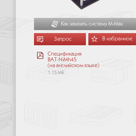
Как заказать систему М-Мах
В избранное
Запрос
Спецификация
BAT-NiMh45
(на английском языке)
1.15 МБ