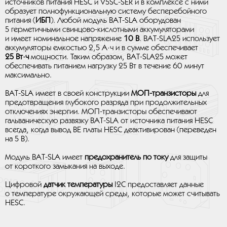
источников питания HESC и V5SC-SER и в комплексе с ними
образует полнофункциональную систему бесперебойного
питания (
ИБП
). Любой модуль BAT-SLA оборудован
5 герметичными свинцово-кислотными аккумуляторами
и имеет номинальное напряжение
10 В
. BAT-SLA25 использует
аккумуляторы емкостью 2,5 A·ч и в сумме обеспечивает
25 Вт·ч
мощности. Таким образом, BAT-SLA25 может
обеспечивать питанием нагрузку 25 Вт в течение 60 минут
максимально.
BAT-SLA имеет в своей конструкции
МОП-транзисторы
для
предотвращения глубокого разряда при продолжительных
отключениях энергии. МОП-транзисторы обеспечивают
гальваническую развязку BAT-SLA от источника питания HESC
всегда, когда вывод BE платы HESC деактивирован (переведен
на 5 В).
Модуль BAT-SLA имеет
предохранитель по току
для защиты
от короткого замыкания на выходе.
Цифровой
датчик температуры
I2C предоставляет данные
о температуре окружающей среды, которые может считывать
HESC.