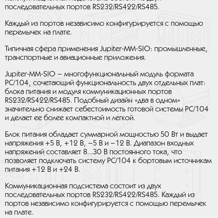
последовательных портов RS232/RS422/RS485.
Каждый из портов независимо конфигурируется с помощью
перемычек на плате.
Типичная сфера применения Jupiter-MM-SIO: промышленные,
транспортные и авиационные приложения.
Jupiter-MM-SIO – многофункциональный модуль формата
PC/104, сочетающий функциональность двух отдельных плат:
блока питания и модуля коммуникационных портов
RS232/RS422/RS485. Подобный дизайн «два в одном»
значительно снижает себестоимость готовой системы PC/104
и делает ее более компактной и легкой.
Блок питания обладает суммарной мощностью 50 Вт и выдает
напряжения +5 В, +12 В, –5 В и –12 В. Диапазон входных
напряжений составляет 8...30 В постоянного тока, что
позволяет подключать систему PC/104 к бортовым источникам
питания +12 В и +24 В.
Коммуникационная подсистема состоит из двух
последовательных портов RS232/RS422/RS485. Каждый из
портов независимо конфигурируется с помощью перемычек
на плате.