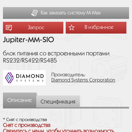
Как заказать систему М-Мах
В избранное
Запрос
Jupiter-MM-SIO
блок питания со встроенными портами
RS232/RS422/RS485
Производитель:
Diamond Systems Corporation
Описание
Спецификация
* Снят с производства
Снят с производства
Свяжитесь с нами, чтобы уточнить возможность