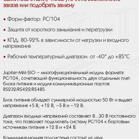
заказа или подобрать замену
Форм-фактор: PC/104
Защита от короткого замыкания и перегрузки
КПД: 80-92% в зависимости от нагрузки и входного
напряжения
Рабочий температурный диапазон: от -40° до +85°С
Jupiter-MM-SIO – многофункциональный модуль формата
PC/104, сочетающий функциональность двух отдельных плат:
блока питания и модуля коммуникационных портов
RS232/RS422/RS485.
Блок питания обладает суммарной мощностью 50 Вт и выдает
напряжения +5 В, +12 В, –5 В и –12 В.
Диапазон входных напряжений составляет 8...30 В постоянного
тока, что позволяет подключать систему PC/104 к бортовым
источникам питания +12 В и +24 В.
Коммуникационная подсистема состоит из двух