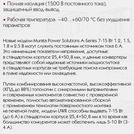
Полная изоляция (1500 В постоянного тока);
защищенный ввод-вывод
Рабочая температура: –40...+60/70 °C без ухудшения
параметров
Новые модели Murata Power Solutions A-Series 7-15 Вт 1.2, 1.5,
1.8 и 2.5 В могут служить постоянным источником тока 6 А.
Это наименьшие показатели напряжения, доступные
в стандартном корпусе 25,4×50,8 мм, и данные конвертеры
представляют собой надежные источники мощности/тока
в стандартных корпусах не требующие поиска компромисса
в плане надежности или охлаждения.
Путем комбинирования высокочастотной, высокоэффективной
(КПД до 88%) топологии с синхронными выпрямителями
и современных компонентов совместно с проверенной
временем, полностью автоматизированной сборкой
с применением технологии поверхностного монтажа
на печатной плате, модели UWR способны выдавать 7-15 Вт
(до 6 A) в стандартном корпусе 25,4×50,8 мм в то время как
большинство конкурентов может обеспечить лишь 5-10 Вт (3-
4 A).