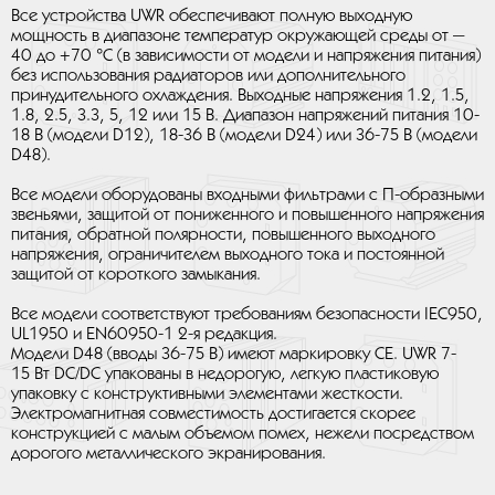
Все устройства UWR обеспечивают полную выходную
мощность в диапазоне температур окружающей среды от —
40 до +70 °C (в зависимости от модели и напряжения питания)
без использования радиаторов или дополнительного
принудительного охлаждения. Выходные напряжения 1.2, 1.5,
1.8, 2.5, 3.3, 5, 12 или 15 В. Диапазон напряжений питания 10-
18 В (модели D12), 18-36 В (модели D24) или 36-75 В (модели
D48).
Все модели оборудованы входными фильтрами с П-образными
звеньями, защитой от пониженного и повышенного напряжения
питания, обратной полярности, повышенного выходного
напряжения, ограничителем выходного тока и постоянной
защитой от короткого замыкания.
Все модели соответствуют требованиям безопасности IEC950,
UL1950 и EN60950-1 2-я редакция.
Модели D48 (вводы 36-75 В) имеют маркировку CE. UWR 7-
15 Вт DC/DC упакованы в недорогую, легкую пластиковую
упаковку с конструктивными элементами жесткости.
Электромагнитная совместимость достигается скорее
конструкцией с малым объемом помех, нежели посредством
дорогого металлического экранирования.