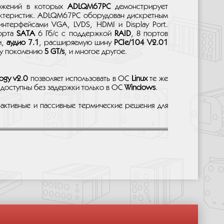
ожений в которых
ADLQM67PC
демонстрирует
рактеристик. ADLQM67PC оборудован дискретным
нтерфейсами VGA, LVDS, HDMI и Display Port.
порта
SATA
6 Гб/с с поддержкой
RAID
, 8 портов
и,
аудио 7.1
, расширяемую шину
PCIe/104 V2.01
му поколению
5 GT/s
, и многое другое.
ogy v2.0
позволяет использовать в ОС
Linux
те же
доступны без задержки только в ОС
Windows
.
активные и пассивные термические решения для