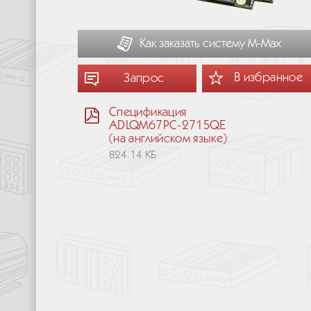
Как заказать систему М-Мах
В избранное
Запрос
Спецификация
ADLQM67PC-2715QE
(на английском языке)
824.14 КБ