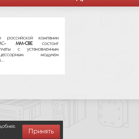
р российской компании
ТЕМС»
MM-CBE
состоит
платы с установленным
цессорным модулем
..
удобнее.
Принять