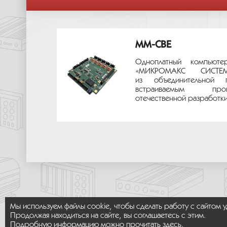
MM-CBE
Одноплатный компьюте
«МИКРОМАКС СИС
из объединительной 
встраиваемым про
отечественной разработки.
Мы используем файлы cookie, чтобы сделать работу с сайтом 
Продолжая находиться на сайте, вы соглашаетесь с этим.
Подробную информацию можно прочитать
здесь
.