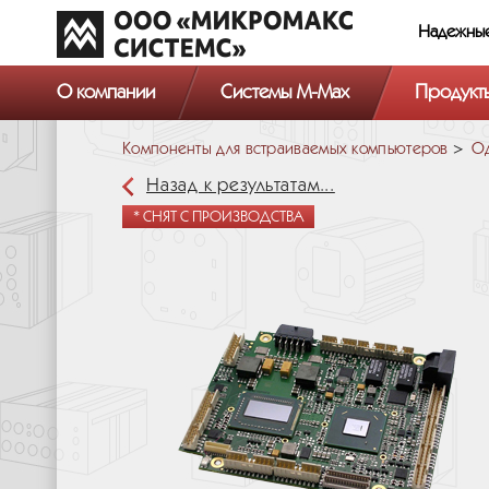
Надежны
О компании
Системы M-Max
Продукт
Компоненты для встраиваемых компьютеров
Од
Назад к результатам...
* СНЯТ С ПРОИЗВОДСТВА