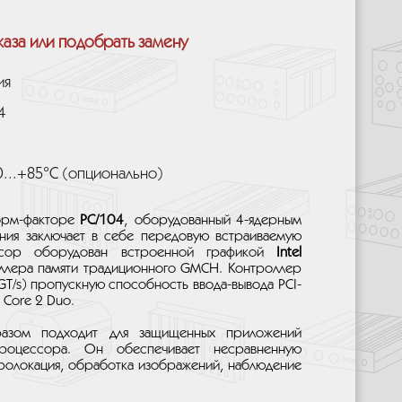
каза или подобрать замену
ия
4
0...+85°C (опционально)
орм-факторе
PC/104
, оборудованный 4-ядерным
ния заключает в себе передовую встраиваемую
ессор оборудован встроенной графикой
Intel
оллера памяти традиционного GMCH. Контроллер
T/s) пропускную способность ввода-вывода PCI-
 Core 2 Duo.
азом подходит для защищенных приложений
роцессора. Он обеспечивает несравненную
идролокация, обработка изображений, наблюдение