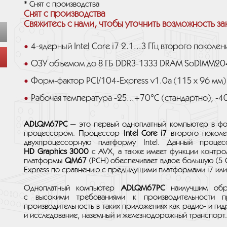
* Снят с производства
Снят с производства
Свяжитесь с нами, чтобы уточнить возможность за
4-ядерный Intel Core i7 2.1...3 ГГц второго поколен
ОЗУ объемом до 8 ГБ DDR3-1333 DRAM SoDIMM20
Форм-фактор PCI/104-Express v1.0a (115 x 96 мм)
Рабочая температура -25...+70°C (стандартно), -4
ADLQM67PC
— это первый одноплатный компьютер в ф
процессором. Процессор
Intel Core i7
второго поколе
двухпроцессорную платформу Intel. Данный проц
HD Graphics 3000
с AVX, а также имеет функции контр
платформы
QM67
(PCH) обеспечивает вдвое большую (5 G
Express по сравнению с предыдущими платформами i7 или
Одноплатный компьютер
ADLQM67PC
наилучшим обр
с высокими требованиями к производительности п
производительность в таких приложениях как радио- и г
и исследование, наземный и железнодорожный транспорт.