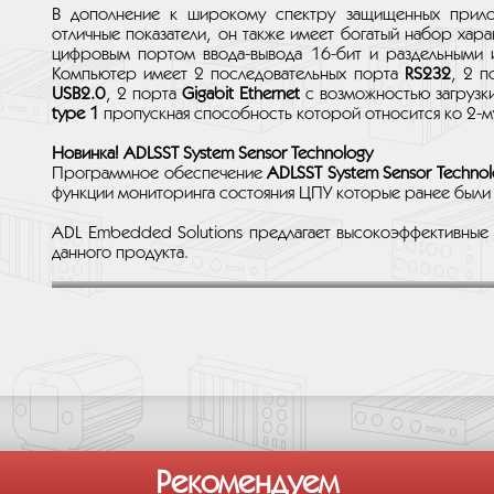
В дополнение к широкому спектру защищенных прил
отличные показатели, он также имеет богатый набор ха
цифровым портом ввода-вывода 16-бит и раздельными и
Компьютер имеет 2 последовательных порта
RS232
, 2 
USB2.0
, 2 порта
Gigabit Ethernet
с возможностью загрузк
type 1
пропускная способность которой относится ко 2-
Новинка! ADLSST System Sensor Technology
Программное обеспечение
ADLSST System Sensor Technol
функции мониторинга состояния ЦПУ которые ранее были 
ADL Embedded Solutions предлагает высокоэффективные 
данного продукта.
Рекомендуем