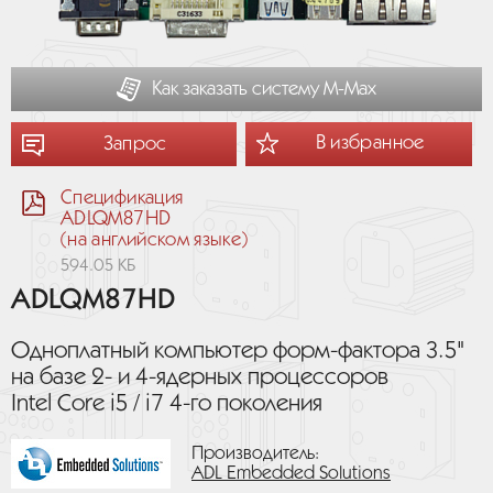
Как заказать систему М-Мах
В избранное
Запрос
Спецификация
ADLQM87HD
(на английском языке)
594.05 КБ
ADLQM87HD
Одноплатный компьютер форм-фактора 3.5"
на базе 2- и 4-ядерных процессоров
Intel Core i5 / i7 4-го поколения
Производитель:
ADL Embedded Solutions