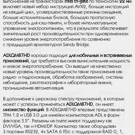
выполненная на транзисторах
Intel tri-gate
по технологии
22 нм
включает новый набор инструкций AVX2, больше инструкций
на каждый цикл, усовершенствованные режимы ожидания,
больше исполнительных блоков, большую пропускную
способность для кэш-памяти, и более интеллектуальное
управление электропитанием, что в результате обеспечивает
значительный рост производительности при одновременном
снижении уровня энергопотребления по сравнению
с предыдущей архитектурой Sandy Bridge.
ADLQM87HD
хорошо подходит
для мобильных и встраиваемых
приложений
, где требуется высокая вычислительная мощность
и низкое энергопотребление. Он выводит на качественно
новый уровень производительности такие приложения как
радио- и гидролокация, обработка изображений, системы
наблюдения, рентгенография и лабораторный анализ,
промышленная автоматизация.
В дополнение к широкому спектру приложений, в которых
может с успехом применяться
ADLQM87HD
, он имеет
множество функций
. В ADLQM87HD впервые представлены
TPM 1.2 и USB 3.0 для линейки компьютеров ADL в форм-
факторе 3.5″. Разъемы на плате имеют поддержку как
DVI/VGA, так и HDMI/DP. Компьютер также оборудован
3 портами RS232, 4x SATA 6 Гб/с с поддержкой RAID 0, 1,