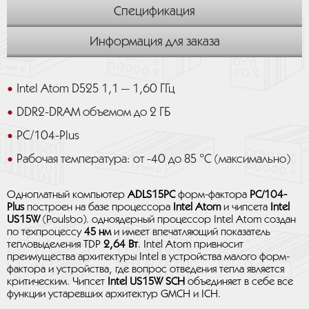
Спецификация
Информация для заказа
Intel Atom D525 1,1 — 1,60 ГГц
DDR2-DRAM объемом до 2 ГБ
PC/104-Plus
Рабочая температура: от -40 до 85 °C (максимально)
Одноплатный компьютер
ADLS15PC
форм-фактора
PC/104-
Plus
построен на базе процессора
Intel Atom
и чипсета
Intel
US15W
(Poulsbo). одноядерный процессор Intel Atom создан
по техпроцессу
45 нм
и имеет впечатляющий показатель
тепловыделения TDP
2,64 Вт
. Intel Atom привносит
преимущества архитектуры Intel в устройства малого форм-
фактора и устройства, где вопрос отведения тепла является
критическим. Чипсет
Intel US15W SCH
объединяет в себе все
функции устаревших архитектур GMCH и ICH.