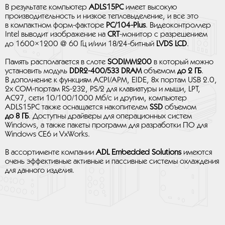
В результате компьютер
ADLS15PC
имеет высокую
производительность и низкое тепловыделение, и все это
в компактном форм-факторе
PC/104-Plus
. Видеоконтроллер
Intel выводит изображение на
CRT
-монитор с разрешением
до 1600×1200 @ 60 Гц и/или 18/24-битный
LVDS LCD
.
Память располагается в слоте
SODIMM200
в который можно
установить модуль
DDR2-400/533 DRAM
объемом
до 2 ГБ
.
В дополнение к функциям ACPI/APM, EIDE, 8x портам USB 2.0,
2x COM-портам RS-232, PS/2 для клавиатуры и мыши, LPT,
AC97, сети 10/100/1000 Мб/с и другим, компьютер
ADLS15PC также оснащается накопителем
SSD
объемом
до 8 ГБ
. Доступны драйверы для операционных систем
Windows, а также пакеты программ для разработки ПО для
Windows CE6 и VxWorks.
В ассортименте компании
ADL Embedded Solutions
имеются
очень эффективные активные и пассивные системы охлаждения
для данного изделия.