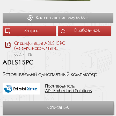
Как заказать систему М-Мах
В избранное
Запрос
Спецификация ADLS15PC
(на английском языке)
630.71 КБ
ADLS15PC
Встраиваемый одноплатный компьютер
Производитель:
ADL Embedded Solutions
Описание