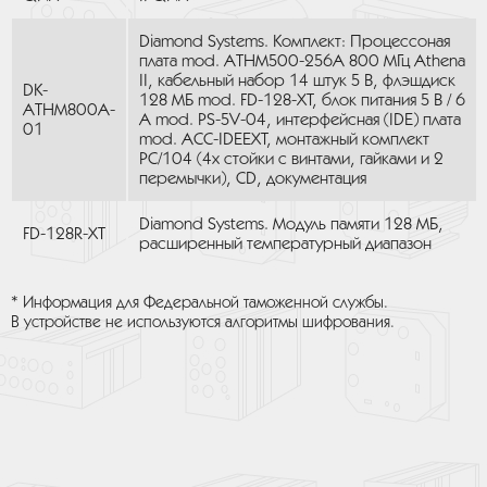
Diamond Systems. Комплект: Процессоная
плата mod. ATHM500-256A 800 МГц Athena
II, кабельный набор 14 штук 5 В, флэшдиск
DK-
128 МБ mod. FD-128-XT, блок питания 5 В / 6
ATHM800A-
А mod. PS-5V-04, интерфейсная (IDE) плата
01
mod. ACC-IDEEXT, монтажный комплект
PC/104 (4x cтойки c винтами, гайками и 2
перемычки), CD, документация
Diamond Systems. Модуль памяти 128 МБ,
FD-128R-XT
расширенный температурный диапазон
* Информация для Федеральной таможенной службы.
В устройстве не используются алгоритмы шифрования.