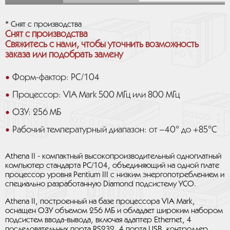
* Снят с производства
Снят с производства
Свяжитесь с нами, чтобы уточнить возможность
заказа или подобрать замену
Форм-фактор: РС/104
Процессор: VIA Mark 500 МГц или 800 МГц
ОЗУ: 256 МБ
Рабочий температурный диапазон: от –40° до +85°С
Athena II - компактный высокопроизводительный одноплатный
компьютер стандарта PC/104, объединяющий на одной плате
процессор уровня Pentium III с низким энергопотреблением и
специально разработанную Diamond подсистему УСО.
Athena II, построенный на базе процессора VIA Mark,
оснащен ОЗУ объемом 256 МБ и обладает широким набором
подсистем ввода-вывода, включая адаптер Ethernet, 4
последовательных порта RS232, 4 порта USB, контроллер