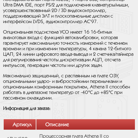
Ultra DMA IDE, порт PS/2 для подключения клавиатуры/мыши,
усовершенствованный 2D / 3D видеоконтроллер,
поддерживающий ЭЛТ и плоскопанельные дисплеи с
интерфейсом LVDS, аудиоконтроллер AC'97.
Опциональная подсистема УСО имеет 16 16-битных
аналоговых входа с функцией автокалибровки, которая
гарантирует максимальную точность измерений с течением
времени и при изменении температуры, 4 канала 12-битного
ЦАП, 24 линии цифрового ввода-вывода и 2 счетчика/таймера
для регулирования частоты дискретизации АЦП, отсчета
импульсов, генерации частоты или других задач.
Максимально защищенный, с распаянным на плате ОЗУ,
опциональными ударо- и вибростойкими перемычками и
опциональным комформным покрытием, Athena II способен
работать в диапазоне температур от -40°C до +85°C при
пассивном охлаждении.
Информация для заказа:
Артикул
Описание
Процессорная плата Athena II со