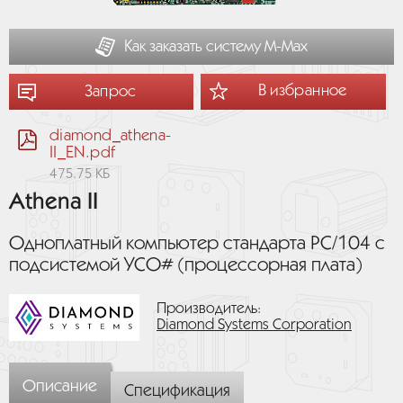
Как заказать систему М-Мах
В избранное
Запрос
diamond_athena-
II_EN.pdf
475.75 КБ
Athena II
Одноплатный компьютер стандарта PC/104 с
подсистемой УСО# (процессорная плата)
Производитель:
Diamond Systems Corporation
Описание
Спецификация