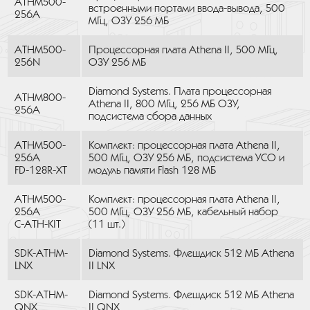
ATHM500-
встроенными портами ввода-вывода, 500
256A
МГц, ОЗУ 256 МБ
ATHM500-
Процессорная плата Athena II, 500 МГц,
256N
ОЗУ 256 МБ
Diamond Systems. Плата процессорная
ATHM800-
Athena II, 800 МГц, 256 МБ ОЗУ,
256A
подсистема сбора данных
ATHM500-
Комплект: процессорная плата Athena II,
256A
500 МГц, ОЗУ 256 МБ, подсистема УСО и
FD-128R-XT
модуль памяти Flash 128 МБ
ATHM500-
Комплект: процессорная плата Athena II,
256A
500 МГц, ОЗУ 256 МБ, кабельный набор
C-ATH-KIT
(11 шт.)
SDK-ATHM-
Diamond Systems. Флешдиск 512 MБ Athena
LNX
II LNX
SDK-ATHM-
Diamond Systems. Флешдиск 512 MБ Athena
QNX
II QNX