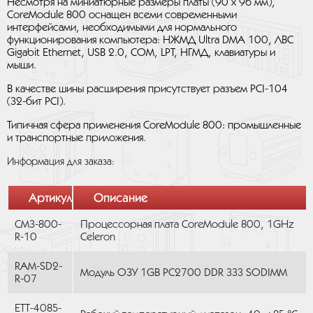
Несмотря на миниатюрные размеры платы (90 x 96 мм),
CoreModule 800 оснащен всеми современными
интерфейсами, необходимыми для нормального
функционирования компьютера: НЖМД Ultra DMA 100, ЛВС
Gigabit Ethernet, USB 2.0, COM, LPT, НГМД, клавиатуры и
мыши.
В качестве шины расширения присутствует разъем PCI-104
(32-бит PCI).
Типичная сфера применения CoreModule 800: промышленные
и транспортные приложения.
Информация для заказа:
Артикул
Описание
CM3-800-
Процессорная плата CoreModule 800, 1GHz
R-10
Celeron
RAM-SD2-
Модуль ОЗУ 1GB PC2700 DDR 333 SODIMM
R-07
ETT-4085-