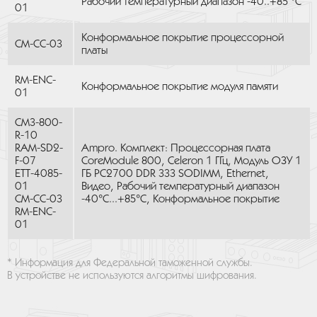
Рабочий температурный диапазон -40..+85 °С
01
Конформальное покрытие процессорной
CM-CC-03
платы
RM-ENC-
Конформальное покрытие модуля памяти
01
CM3-800-
R-10
RAM-SD2-
Ampro. Комплект: Процессорная плата
F-07
CoreModule 800, Celeron 1 ГГц, Модуль ОЗУ 1
ETT-4085-
ГБ PC2700 DDR 333 SODIMM, Ethernet,
01
Видео, Рабочий температурный диапазон
CM-CC-03
-40°С...+85°С, Конформальное покрытие
RM-ENC-
01
* Информация для Федеральной таможенной службы.
В устройстве не используются алгоритмы шифрования.