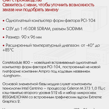
Снят с производства
Свяжитесь с нами, чтобы уточнить возможность
заказа или подобрать замену
Одноплатный компьютер форм-фактора PCI-104
ОЗУ до 1 гб DDR SDRAM, разъем SODIMM
Размер: 90 x 96 мм
Расширенный температурный диапазон: от -40° до
+85°С
CoreModule 800 – новейший встраиваемый одноплатный
компьютер форм-фактора PCI-104, построенный на новой
платформе компании Ampro под кодовым названием
«Longhorn».
Основой элементной базы модуля служат компоненты
технологии Intel Centrino – процессор Celeron M 373 1,0 ГГц с
кэш-памятью второго уровня 512 кБ и набор микросхем
855GME/ICH4M со встроенным графическим ядром Extreme
Graphics 2.