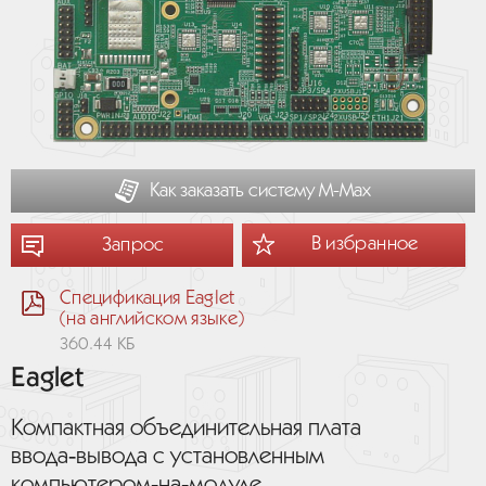
Как заказать систему М-Мах
В избранное
Запрос
Спецификация Eaglet
(на английском языке)
360.44 КБ
Eaglet
Компактная объединительная плата
ввода‑вывода с установленным
компьютером‑на‑модуле