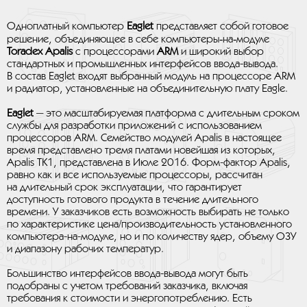
Одноплатный компьютер
Eaglet
представляет собой готовое
решение, объединяющее в себе компьютеры‑на‑модуле
Toradex Apalis
с процессорами
ARM
и широкий выбор
стандартных и промышленных интерфейсов ввода-вывода.
В состав Eaglet входят выбранный модуль на процессоре ARM
и радиатор, установленные на объединительную плату Eagle.
Eaglet
— это масштабируемая платформа с длительным сроком
службы для разработки приложений с использованием
процессоров ARM. Семейство модулей Apalis в настоящее
время представлено тремя платами новейшая из которых,
Apalis TK1, представлена в Июле 2016. Форм-фактор Apalis,
равно как и все используемые процессоры, рассчитан
на длительный срок эксплуатации, что гарантирует
доступность готового продукта в течение длительного
времени. У заказчиков есть возможность выбирать не только
по характеристике цена/производительность установленного
компьютера-на-модуле, но и по количеству ядер, объему ОЗУ
и диапазону рабочих температур.
Большинство интерфейсов ввода-вывода могут быть
подобраны с учетом требований заказчика, включая
требования к стоимости и энергопотреблению. Есть