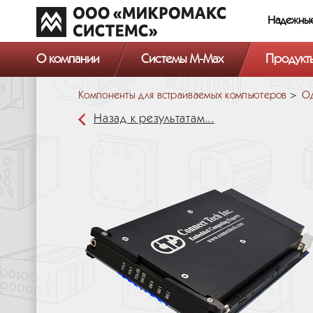
Надежны
О компании
Системы M-Max
Продукт
Компоненты для встраиваемых компьютеров
Од
Назад к результатам...