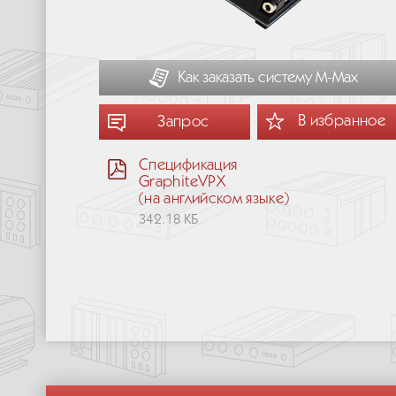
Как заказать систему М-Мах
В избранное
Запрос
Спецификация
GraphiteVPX
(на английском языке)
342.18 КБ