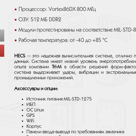
Процессор: Vortex86DX 800 МГц
ОЗУ: 512 МБ DDR2
Модули протестированы на соответствие MIL-STD-
Рабочая температура: от -40 до +85 °C
HECS
— это надежная вычислительная система, отлично
данных. Система имеет низкий уровень энергопотреблен
опыта компании
Tri-M
в области решений форм-факт
система выдерживает удары, вибрации и экстремальные
промышленных приложений.
Аксессуары и опции:
Источник питания MIL-STD-1275
ИБП
ОС Linux
GPS
WiFi
Корпус
Панели ввода-вывода по требованиям заказчика