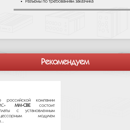
Разъемы по требованиям заказчика
Рекомендуем
р российской компании
ТЕМС»
MM-CBE
состоит
платы с установленным
цессорным модулем
..