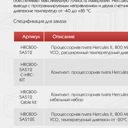
обеспечивает максимальную точность измерений. Hercules
вывода с программируемым направлением и двумя счетчи
диапазоне температур от -40 до +85 °С.
Спецификация для заказа:
Артикул
Описание
HRC800-
Процессорная плата Hercules II, 800 М
5A512
УСО, расширенный температурный диа
HRC800-
5A512
Комплект: процессорная плата Hercules
C-HRC-
KIT
HRC800-
Комплект: процессорная плата Hercules 
5A512
кабельный набор
Cable kit
HRC800-
Процессорная плата Hercules II, 800 М
5A512E
УСО, температурный диапазон от -20ºC