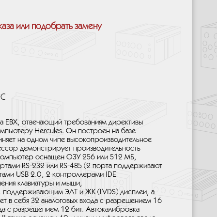
каза или подобрать замену
°С
та EBX, отвечающий требованиям директивы
мпьютеру Hercules. Он построен на базе
иняет на одном чипе высокопроизводительное
ссор демонстрирует производительность
 Компьютер оснащен ОЗУ 256 или 512 МБ,
ортами RS-232 или RS-485 (2 порта поддерживают
тами USB 2.0, 2 контроллерами IDE
чения клавиатуры и мыши,
, поддерживающим ЭЛТ и ЖК (LVDS) дисплеи, а
т в себя 32 аналоговых входа с разрешением 16
ода с разрешением 12 бит. Автокалибровка