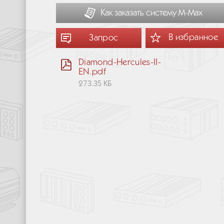
Как заказать систему М-Мах
В избранное
Запрос
Diamond-Hercules-II-
EN.pdf
273.35 КБ