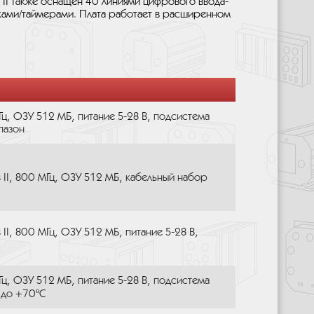
 II также оснащен 40 линиями цифрового ввода-
ками/таймерами. Плата работает в расширенном
Гц, ОЗУ 512 МБ, питание 5-28 В, подсистема
пазон
 II, 800 МГц, ОЗУ 512 МБ, кабельный набор
II, 800 МГц, ОЗУ 512 МБ, питание 5-28 В,
Гц, ОЗУ 512 МБ, питание 5-28 В, подсистема
 до +70ºC