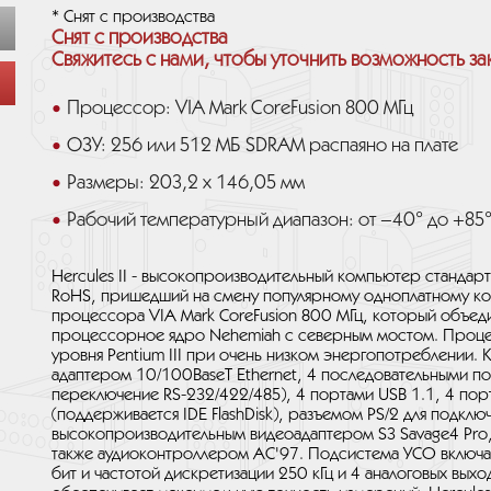
* Снят с производства
Снят с производства
Свяжитесь с нами, чтобы уточнить возможность за
Процессор: VIA Mark CoreFusion 800 МГц
ОЗУ: 256 или 512 МБ SDRAM распаяно на плате
Размеры: 203,2 x 146,05 мм
Рабочий температурный диапазон: от –40° до +85
Hercules II - высокопроизводительный компьютер стандар
RoHS, пришедший на смену популярному одноплатному ко
процессора VIA Mark CoreFusion 800 МГц, который объед
процессорное ядро Nehemiah с северным мостом. Проце
уровня Pentium III при очень низком энергопотреблении.
адаптером 10/100BaseT Ethernet, 4 последовательными п
переключение RS-232/422/485), 4 портами USB 1.1, 4 пор
(поддерживается IDE FlashDisk), разъемом PS/2 для подклю
высокопроизводительным видеоадаптером S3 Savage4 Pro
также аудиоконтроллером АС'97. Подсистема УСО включае
бит и частотой дискретизации 250 кГц и 4 аналоговых вых