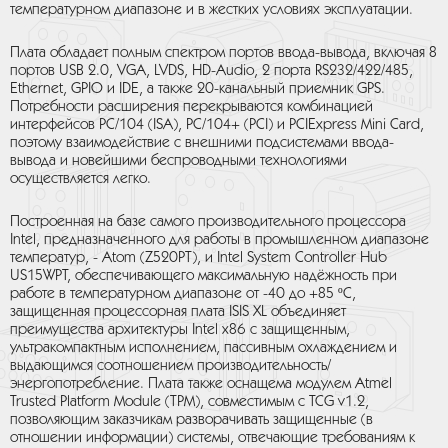
температурном диапазоне и в жестких условиях эксплуатации.
Плата обладает полным спектром портов ввода-вывода, включая 8
портов USB 2.0, VGA, LVDS, HD-Audio, 2 порта RS232/422/485,
Ethernet, GPIO и IDE, а также 20-канальный приемник GPS.
Потребности расширения перекрываются комбинацией
интерфейсов PC/104 (ISA), PC/104+ (PCI) и PCIExpress Mini Card,
поэтому взаимодействие с внешними подсистемами ввода-
вывода и новейшими беспроводными технологиями
осуществляется легко.
Построенная на базе самого производительного процессора
Intel, предназначенного для работы в промышленном диапазоне
температур, - Atom (Z520PT), и Intel System Controller Hub
US15WPT, обеспечивающего максимальную надёжность при
работе в температурном диапазоне от -40 до +85 ºC,
защищенная процессорная плата ISIS XL объединяет
преимущества архитектуры Intel x86 с защищенным,
ультракомпактным исполнением, пассивным охлаждением и
выдающимся соотношением производительность/
энергопотребление. Плата также оснащема модулем Atmel
Trusted Platform Module (TPM), совместимым с TCG v1.2,
позволяющим заказчикам разворачивать защищенные (в
отношении информации) системы, отвечающие требованиям к