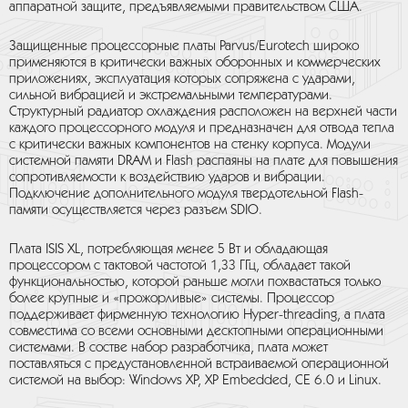
аппаратной защите, предъявляемыми правительством США.
Защищенные процессорные платы Parvus/Eurotech широко
применяются в критически важных оборонных и коммерческих
приложениях, эксплуатация которых сопряжена с ударами,
сильной вибрацией и экстремальными температурами.
Структурный радиатор охлаждения расположен на верхней части
каждого процессорного модуля и предназначен для отвода тепла
с критически важных компонентов на стенку корпуса. Модули
системной памяти DRAM и Flash распаяны на плате для повышения
сопротивляемости к воздействию ударов и вибрации.
Подключение дополнительного модуля твердотельной Flash-
памяти осуществляется через разъем SDIO.
Плата ISIS XL, потребляющая менее 5 Вт и обладающая
процессором с тактовой частотой 1,33 ГГц, обладает такой
функциональностью, которой раньше могли похвастаться только
более крупные и «прожорливые» системы. Процессор
поддерживает фирменную технологию Hyper-threading, а плата
совместима со всеми основными десктопными операционными
системами. В состве набор разработчика, плата может
поставляться с предустановленной встраиваемой операционной
системой на выбор: Windows XP, XP Embedded, CE 6.0 и Linux.