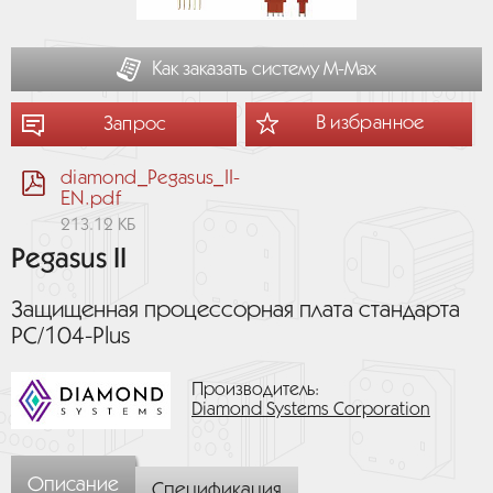
Как заказать систему М-Мах
В избранное
Запрос
diamond_Pegasus_II-
EN.pdf
213.12 КБ
Pegasus II
Защищенная процессорная плата стандарта
PC/104-Plus
Производитель:
Diamond Systems Corporation
Описание
Спецификация