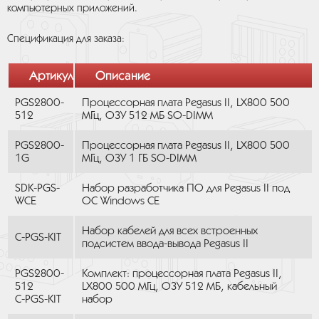
компьютерных приложений.
Спецификация для заказа:
Артикул
Описание
PGS2800-
Процессорная плата Pegasus II, LX800 500
512
МГц, ОЗУ 512 МБ SO-DIMM
PGS2800-
Процессорная плата Pegasus II, LX800 500
1G
МГц, ОЗУ 1 ГБ SO-DIMM
SDK-PGS-
Набор разработчика ПО для Pegasus II под
WCE
ОС Windows CE
Набор кабелей для всех встроенных
C-PGS-KIT
подсистем ввода-вывода Pegasus II
PGS2800-
Комплект: процессорная плата Pegasus II,
512
LX800 500 МГц, ОЗУ 512 МБ, кабельный
C-PGS-KIT
набор