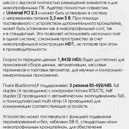
шасси с высокой плотностью размещения элементов и для
низкопрофильных ПК. Адаптер полностью совместим
с
Universal PCI 2.3
и может быть установлен в систему
с напряжением питания
3,3 или 5 В
. При помощи
поставляемого с устройством дополнительного кронштейна,
может быть установлен как в низкопрофильный слот, так
и в стандартный. Это позволяет использовать несколько плат
в одной системе, сэкономив пространство за счет
низкопрофильной конструкции
MD1
, не потеряв при этом
в производительности.
Скорости передачи данных
1,8432 Мб/с
будет достаточно для
приложений сбора данных, автоматизации, кассовых
терминалов и торговых автоматов, для научных и контрольно-
измерительных приложений.
Плата BlueStorm/LP поддерживает
3 режима RS-422/485
: full
duplex (4 проводника) с контролем потока RTS/CTS, half
duplex (2 проводника) с автоматическим эхоподавлением TxD,
и полнодуплексный multi-drop (4 проводника) для
коммуникации соответствующих устройств.
Устройство может поставляться с функцией подавления
перенапряжений и без, кабелями DB-9, стандартным и/или
низкопрофильным кронштейном, для обеспечения