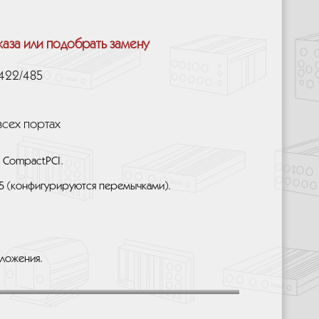
каза или подобрать замену
-422/485
всех портах
 CompactPCI.
85 (конфигурируются перемычками).
иложения.