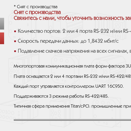
* Снят с производства
Снят с производства
Свяжитесь с нами, чтобы уточнить возможность за
Количество портов: 2 или 4 порта RS-232 и/или RS
Скорость передачи данных: до 1,8432 мбит/с
Подавление скачков напряжения на всех сигналах, 
Многопортовая коммуникационная плата форм-фактора 3U
Плата оснащается 2 или 4 портами RS‑232 и/или RS-422/4
Каждый порт управляется контроллером UART 16C950.
Поддерживаются 3 режима работы RS-422/485.
Типичная сфера применения Titan/cPCI: промышленные пр