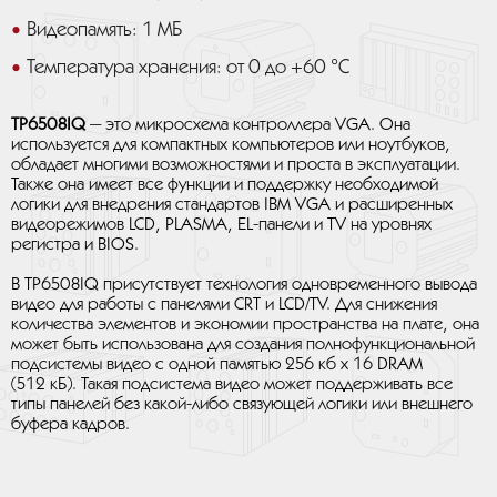
Видеопамять: 1 МБ
Температура хранения: от 0 до +60 °C
TP6508IQ
— это микросхема контроллера VGA. Она
используется для компактных компьютеров или ноутбуков,
обладает многими возможностями и проста в эксплуатации.
Также она имеет все функции и поддержку необходимой
логики для внедрения стандартов IBM VGA и расширенных
видеорежимов LCD, PLASMA, EL-панели и TV на уровнях
регистра и BIOS.
В TP6508IQ присутствует технология одновременного вывода
видео для работы с панелями CRT и LCD/TV. Для снижения
количества элементов и экономии пространства на плате, она
может быть использована для создания полнофункциональной
подсистемы видео с одной памятью 256 кб x 16 DRAM
(512 кБ). Такая подсистема видео может поддерживать все
типы панелей без какой-либо связующей логики или внешнего
буфера кадров.