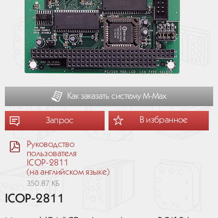
Как заказать систему М-Мах
В избранное
Запрос
Руководство
пользователя
ICOP-2811
(на английском языке)
350.87 КБ
ICOP-2811