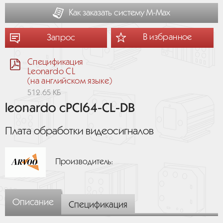
Как заказать систему М-Мах
В избранное
Запрос
Спецификация
Leonardo CL
(на английском языке)
512.65 КБ
leonardo cPCI64-CL-DB
Плата обработки видеосигналов
Производитель:
Описание
Спецификация