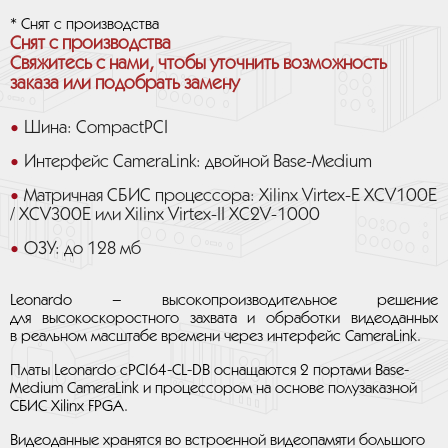
* Снят с производства
Снят с производства
Свяжитесь с нами, чтобы уточнить возможность
заказа или подобрать замену
Шина: CompactPCI
Интерфейс CameraLink: двойной Base-Medium
Матричная СБИС процессора: Xilinx Virtex-E XCV100E
/ XCV300E или Xilinx Virtex-II XC2V-1000
ОЗУ: до 128 мб
Leonardo – высокопроизводительное решение
для высокоскоростного захвата и обработки видеоданных
в реальном масштабе времени через интерфейс CameraLink.
Платы Leonardo cPCI64-CL-DB оснащаются 2 портами Base-
Medium CameraLink и процессором на основе полузаказной
СБИС Xilinx FPGA.
Видеоданные хранятся во встроенной видеопамяти большого