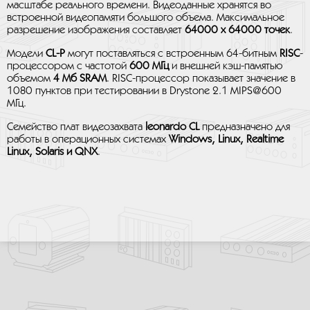
масштабе реального времени. Видеоданные хранятся во
встроенной видеопамяти большого объема. Максимальное
разрешение изображения составляет
64000 х 64000 точек
.
Модели
CL-P
могут поставляться с встроенным 64-битным
RISC
-
процессором с частотой
600 МГц
и внешней кэш-памятью
объемом
4 Мб SRAM
. RISC-процессор показывает значение в
1080 пунктов при тестировании в Drystone 2.1 MIPS@600
МГц.
Семейство плат видеозахвата
leonardo CL
предназначено для
работы в операционных системах
Windows, Linux, Realtime
Linux, Solaris и QNX
.