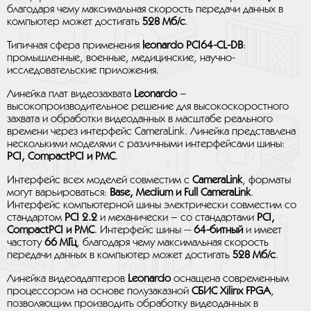
благодаря чему максимальная скорость передачи данных в
компьютер может достигать
528 Мб/с
.
Типичная сфера применения
leonardo PCI64-CL-DB
:
промышленные, военные, медицинские, научно-
исследовательские приложения.
Линейка плат видеозахвата
Leonardo
–
высокопроизводительное решение для высокоскоростного
захвата и обработки видеоданных в масштабе реального
времени через интерфейс CameraLink. Линейка представлена
несколькими моделями с различными интерфейсами шины:
PCI, CompactPCI и PMC
.
Интерфейс всех моделей совместим с
CameraLink
, форматы
могут варьироваться:
Base, Medium и Full CameraLink
.
Интерфейс компьютерной шины электрически совместим со
стандартом
PCI 2.2
и механически – со стандартами
PCI,
CompactPCI и PMC
. Интерфейс шины —
64-битный
и имеет
частоту
66 МГц
, благодаря чему максимальная скорость
передачи данных в компьютер может достигать
528 Мб/с
.
Линейка видеоадаптеров
Leonardo
оснащена современным
процессором на основе полузаказной
СБИС Xilinx FPGA
,
позволяющим производить обработку видеоданных в