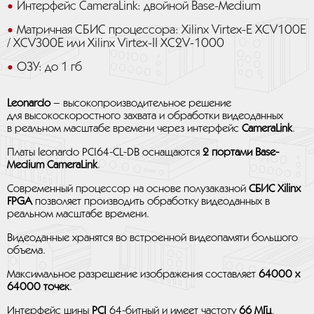
Интерфейс CameraLink: двойной Base-Medium
Матричная СБИС процессора: Xilinx Virtex-E XCV100E
/ XCV300E или Xilinx Virtex-II XC2V-1000
ОЗУ: до 1 гб
Leonardo
– высокопроизводительное решение
для высокоскоростного захвата и обработки видеоданных
в реальном масштабе времени через интерфейс
CameraLink
.
Платы leonardo PCI64-CL-DB оснащаются
2 портами Base-
Medium CameraLink
.
Современный процессор на основе полузаказной
СБИС Xilinx
FPGA
позволяет производить обработку видеоданных в
реальном масштабе времени.
Видеоданные хранятся во встроенной видеопамяти большого
объема.
Максимальное разрешение изображения составляет
64000 х
64000 точек
.
Интерфейс шины
PCI
64-битный и имеет частоту
66 МГц
,