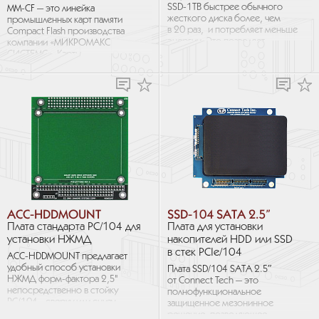
SSD-1TB быстрее обычного
MM-CF — это линейка
жесткого диска более, чем
промышленных карт памяти
в 20 раз, и потребляет меньше
Compact Flash производства
энергии. Это позволяет
компании «МИКРОМАКС
вашему компьютеру
СИСТЕМС». Карты
загружать ОС, файлы...
соответствуют спецификациям
CompactFlash 3.x, 4.x, 5.x
и 6.x...
ACC-HDDMOUNT
SSD-104 SATA 2.5”
Плата стандарта PC/104 для
Плата для установки
установки НЖМД
накопителей HDD или SSD
в стек PCIe/104
ACC-HDDMOUNT предлагает
удобный способ установки
Плата SSD/104 SATA 2.5″
НЖМД форм-фактора 2,5"
от Connect Tech — это
непосредственно в стойку
полнофункциональное
PC/104 - сверху или снизу.
защищенное мезонинное
Свободные пространства
решение, позволяющее