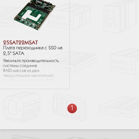
25SAT22MSAT
Плата переходника с SSD на
2,5" SATA
Увеличьте производительность
системы соединив
RAID‑массив из двух
твердотельных накопителей
с любым приложением 2.5″
SATA HDD при помощи
адаптера mSATA — SATA
25SAT22MSAT. ...
1