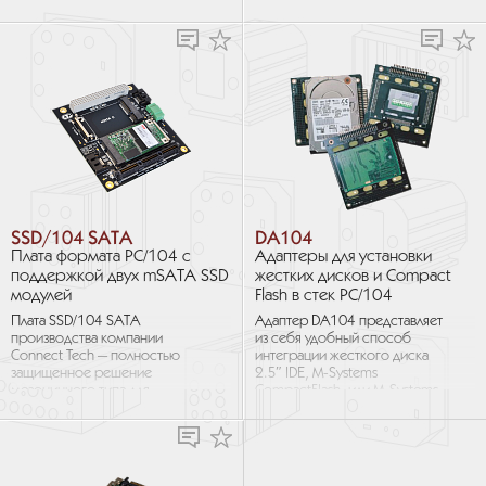
на плате обеспечивают
установить любой привод HDD
удобное расположение...
или SSD 2.5″ SATA в любой
стек...
SSD/104 SATA
DA104
Плата формата PC/104 с
Адаптеры для установки
поддержкой двух mSATA SSD
жестких дисков и Compact
модулей
Flash в стек PC/104
Плата SSD/104 SATA
Адаптер DA104 представляет
производства компании
из себя удобный способ
Connect Tech — полностью
интеграции жесткого диска
защищенное решение
2.5″ IDE, M-Systems
мезонинного типа для
CompactFlash, или M-Systems
хранения данных
IDE2000 Flash Disk в стек
на твердотельных накопителях,
PC/104. Подключение
позволяющая подключить...
накопителя...