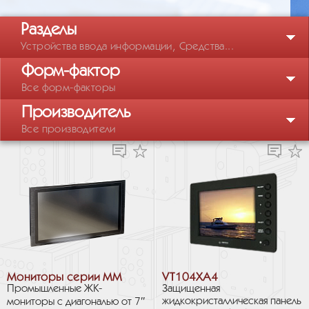
Разделы
Устройства ввода информации, Средства...
Форм-фактор
Все форм-факторы
Производитель
Все производители
Мониторы серии ММ
VT104XA4
Промышленные ЖК-
Защищенная
жидкокристаллическая панель
мониторы с диагональю от 7″