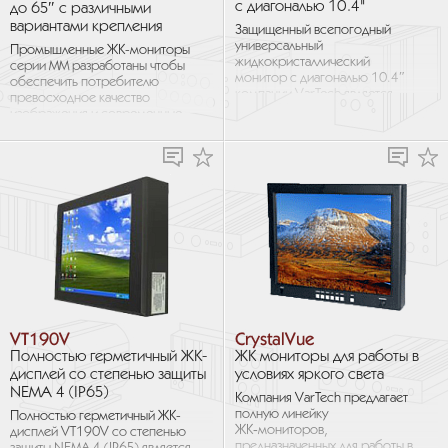
с диагональю 10.4"
до 65″ с различными
вариантами крепления
Защищенный всепогодный
универсальный
Промышленные ЖК-мониторы
жидкокристаллический
серии ММ разработаны чтобы
монитор с диагональю 10.4″
обеспечить потребителю
компании VarTech является
превосходное качество
полностью
изображения и современные
водонепроницаемым
функции в защищенном
(выдерживает погружение
корпусе из алюминия/стали...
в воду) согласно...
VT190V
CrystalVue
Полностью герметичный ЖК-
ЖК мониторы для работы в
дисплей со степенью защиты
условиях яркого света
NEMA 4 (IP65)
Компания VarTech предлагает
полную линейку
Полностью герметичный ЖК-
ЖК‑мониторов,
дисплей VT190V со степенью
предназначенных для работы в