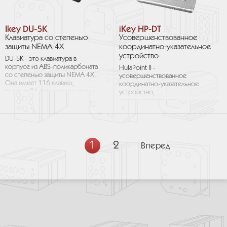
Ikey DU-5K
iKey HP-DT
Клавиатура со степенью
Усовершенствованное
защиты NEMA 4X
координатно-указательное
устройство
DU-5K - это клавиатура в
корпусе из ABS-поликарбоната
HulaPoint II -
со степенью защиты NEMA 4X.
усовершенствованное
Она имеет 116 клавиш,
координатно-указательное
включая 24 функциональные
устройство,
клавиши. DU-5K оснащена
демонстрирующее
интегрированным
улучшенную чувствительность и
усовершенствованным...
повышенную прочность,
объединяющее в одном
удобном, малоразмерном
устройстве...
1
2
Вперед