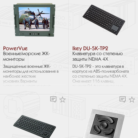
PowerVue
Ikey DU-5K-TP2
Военные/морские ЖК-
Клавиатура со степенью
мониторы
защиты NEMA 4X
Защищенные военные ЖК-
DU-5K-TP2 - это клавиатура в
мониторы для использования в
корпусе из ABS‑поликарбоната
наиболее жестких
со степенью защиты NEMA 4X.
условиях.Варианты
Она имеет 116 клавиш,
исполнения: крепление на
включая 24 функциональные
консоль, крепление на панели,
клавиши. Интегрированная...
монтаж в стойку, монтаж на
стену, настольное...