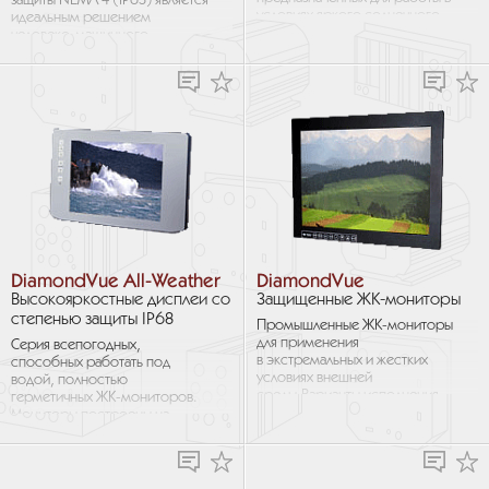
защиты NEMA 4 (IP65) является
условиях яркого солнечного
идеальным решением
света - высокояркостных,
человеко-машинного
трансфлективных и мониторов
интерфейса для эксплуатации
с фирменной технологией...
в условиях высокой...
DiamondVue All-Weather
DiamondVue
Высокояркостные дисплеи со
Защищенные ЖК-мониторы
степенью защиты IP68
Промышленные ЖК-мониторы
для применения
Серия всепогодных,
в экстремальных и жестких
способных работать под
условиях внешней
водой, полностью
среды.Варианты исполнения:
герметичных ЖК-мониторов.
крепление в шасси, крепление
Мониторы построены на
на панели, монтаж в стойку,
матрице высокого
монтаж на стену, монтаж на...
разрешения, читаемой при
прямом солнечном свете и
демонстрируют...