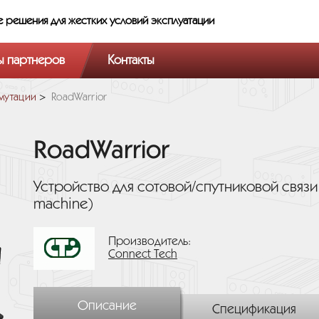
е решения
для жестких условий эксплуатации
ы партнеров
Контакты
мутации
RoadWarrior
RoadWarrior
Устройство для сотовой/спутниковой связи
machine)
Производитель:
Connect Tech
Описание
Спецификация