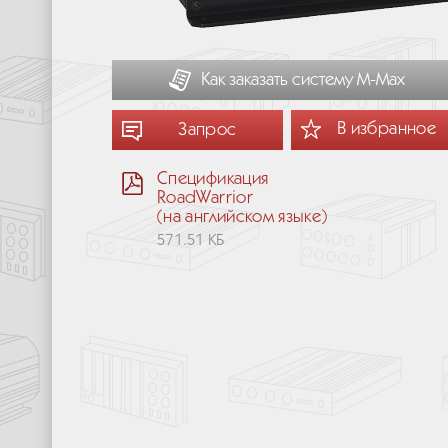
Как заказать систему М-Мах
В избранное
Запрос
Спецификация
RoadWarrior
(на английском языке)
571.51 КБ