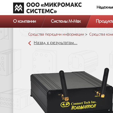
Надежны
О компании
Системы M-Max
Продукт
Средства передачи информации
Средства ком
Назад к результатам...