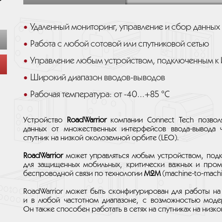
Удаленный мониторинг, управление и сбор данных
Работа с любой сотовой или спутниковой сетью
Управление любым устройством, подключенным к 
Широкий диапазон вводов-выводов
Рабочая температура: от -40...+85 °C
Устройство
RoadWarrior
компании Connect Tech позволя
данных от множественных интерфейсов ввода-вывода
спутник на низкой околоземной орбите (LEO).
RoadWarrior
может управляться любым устройством, подк
для защищенных мобильных, критически важных и про
беспроводной связи по технологии
M2M
(machine-to-machi
RoadWarrior может быть сконфигурирован для работы н
и в любой частотном диапазоне, с возможностью модер
Он также способен работать в сетях на спутниках на низк