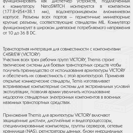
функционировать как диспетчер устройств, подключенных
к коммутатору. NanoSWITCH монтируется в компактном
(177.8×254×38.1 мм), водонепроницаемом алюминиевом
корпусе. Разъемы всех портов — герметичные миниатюрные
круглые разъемы, соответствующие стандартам MIL. Коммутатор
функционирует в широком диапазоне потребляемого напряжения
от 10 до 36 В DC.
Транспортная интеграция для совместимости с компонентами
C4ISR/EW (VICTORY)
Участник всех трех рабочих групп VICTORY, Themis строит
тактические системы для боевых транспортных средств чтобы
получить преимущество от использования архитектуры VICTORY
и обеспечить их совместимость с этой архитектурой. Применяя
открытые коммерческие стандарты, Temis изготавливает
встраиваемые компьютерные системы для экстремальных условий
эксплуатации, позволяя армии увеличить использование
недорогих стандартных электронных компонентов в военных
наземных транспортных средствах.
Приложения Themis для архитектуры VICTORY включают
защищенные дисплеи, дисплейные и видеопроцессоры,
специализированные компьютеры, группы серверов, сетевые
хранилища (NAS), регистраторы данных, блоки инерциальных