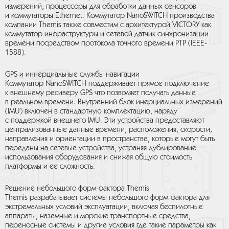
измерений, процессоры для обработки данных сенсоров
и коммутаторы Ethernet. Коммутатор NanoSWITCH производства
компании Themis также совместим с архитектурой VICTORY как
коммутатор инфраструктуры и сетевой датчик синхронизации
времени посредством протокола точного времени РТР (IEEE-
1588).
GPS и иннерциальные службы навигации
Коммутатор NanoSWITCH поддерживает прямое подключение
к внешнему ресиверу GPS что позволяет получать данные
в реальном времени. Внутренний блок инерциальных измерений
(IMU) включен в стандартную комплектацию, наряду
с поддержкой внешнего IMU. Эти устройства предоставляют
централизованные данные времени, расположения, скорости,
направления и ориентации в пространстве, которые могут быть
переданы на сетевые устройства, устраняя дублирование
использования оборудования и снижая общую стоимость
платформы и ее сложность.
Решение небольшого форм-фактора Themis
Themis разрабатывает системы небольшого форм-фактора для
экстремальных условий эксплуатации, включая беспилотные
аппараты, наземные и морские транспортные средства,
переносные системы и другие условия где такие параметры как