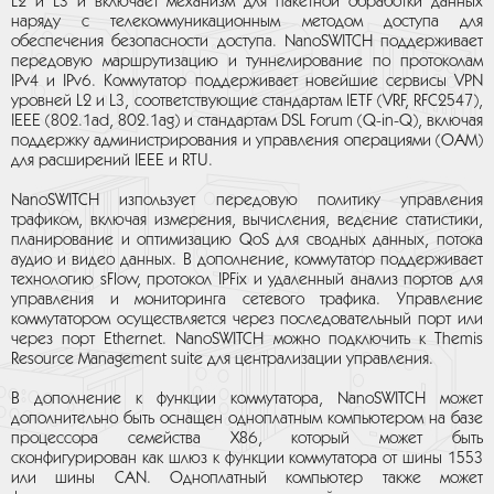
L2 и L3 и включает механизм для пакетной обработки данных
наряду с телекоммуникационным методом доступа для
обеспечения безопасности доступа. NanoSWITCH поддерживает
передовую маршрутизацию и туннелирование по протоколам
IPv4 и IPv6. Коммутатор поддерживает новейшие сервисы VPN
уровней L2 и L3, соответствующие стандартам IETF (VRF, RFC2547),
IEEE (802.1ad, 802.1ag) и стандартам DSL Forum (Q-in-Q), включая
поддержку администрирования и управления операциями (OAM)
для расширений IEEE и RTU.
NanoSWITCH изпользует передовую политику управления
трафиком, включая измерения, вычисления, ведение статистики,
планирование и оптимизацию QoS для сводных данных, потока
аудио и видео данных. В дополнение, коммутатор поддерживает
технологию sFlow, протокол IPFix и удаленный анализ портов для
управления и мониторинга сетевого трафика. Управление
коммутатором осуществляется через последовательный порт или
через порт Ethernet. NanoSWITCH можно подключить к Themis
Resource Management suite для централизации управления.
В дополнение к функции коммутатора, NanoSWITCH может
дополнительно быть оснащен одноплатным компьютером на базе
процессора семейства Х86, который может быть
сконфигурирован как шлюз к функции коммутатора от шины 1553
или шины CAN. Одноплатный компьютер также может