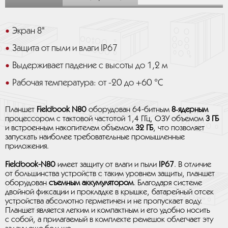
Экран 8"
Защита от пыли и влаги IP67
Выдерживает падение с высоты до 1,2 м
Рабочая температура: от -20 до +60 °C
Планшет
Fieldbook N80
оборудован 64-битным
8‑ядерным
процессором с тактовой частотой 1,4 ГГц, ОЗУ объемом
3 ГБ
и встроенным накопителем объемом
32 ГБ
, что позволяет
запускать наиболее требовательные промышленные
приложения.
Fieldbook-N80
имеет защиту от влаги и пыли
IP67
. В отличие
от большинства устройств с таким уровнем защиты, планшет
оборудован
съемным аккумулятором
. Благодаря системе
двойной фиксации и прокладке в крышке, батарейный отсек
устройства абсолютно герметичен и не пропускает воду.
Планшет является легким и компактным и его удобно носить
с собой, а прилагаемый в комплекте ремешок облегчает эту