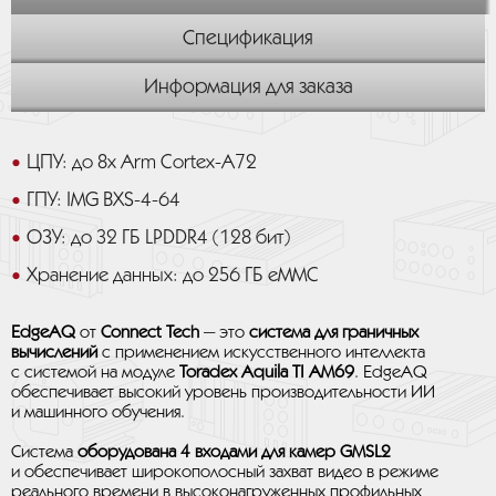
Спецификация
Информация для заказа
ЦПУ: до 8x Arm Cortex-A72
ГПУ: IMG BXS-4-64
ОЗУ: до 32 ГБ LPDDR4 (128 бит)
Хранение данных: до 256 ГБ eMMC
EdgeAQ
от
Connect Tech
— это
система для граничных
вычислений
с применением искусственного интеллекта
с системой на модуле
Toradex Aquila TI AM69
. EdgeAQ
обеспечивает высокий уровень производительности ИИ
и машинного обучения.
Система
оборудована 4 входами для камер GMSL2
и обеспечивает широкополосный захват видео в режиме
реального времени в высоконагруженных профильных