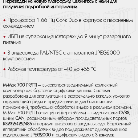
Переведен на новую платформу. Свяжитесь с нами для
получения подробной информации.
Процессор 1.66 ГГц Core Duo в корпусе с пассивным
охлаждением
ИБП на суперконденсаторах: до 2 минут резервного
питания
3 видеовхода PAL/NTSC с аппаратной JPEG2000
компрессией
Рабочая температура от -40 до +55 °C
M-Max 700 PR/TTI
— высокопроизводительный компактный
компьютер для бортовой оцифровки данных. Система
разработана для эксплуатации в экстремально тяжелых условиях
окружающей среды и предназначена для большинства
приложений, требующих обработки видео в реальном времени.
M-Max 700 PR/TTI оснащен интерфейсами — видеозахвата
CVBS
,
шины
CAN
, расширенным набором последовательных портов
RS232/422/485
и портами цифрового ввода-вывода. Встроенный
аппаратный обработчик видео поддерживает одновременное
кодирование
JPEG2000
и оцифровку видео
с 3 каналов
.