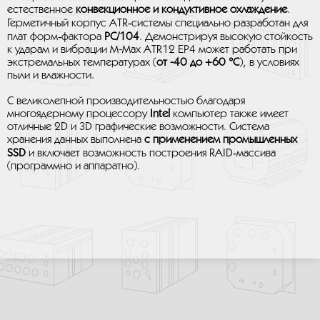
естественное
конвекционное и кондуктивное охлаждение
.
Герметичный корпус ATR‑системы специально разработан для
плат форм‑фактора
PC/104
. Демонстрируя высокую стойкость
к ударам и вибрации M-Max ATR12 EP4 может работать при
экстремальных температурах (
от
-40 до +60 °C
), в условиях
пыли и влажности.
С великолепной производительностью благодаря
многоядерному процессору
Intel
компьютер также имеет
отличные 2D и 3D графические возможности. Система
хранения данных выполнена
с применением промышленных
SSD
и включает возможность построения RAID‑массива
(программно и аппаратно).