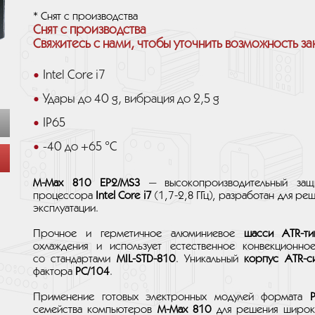
* Снят с производства
Снят с производства
Свяжитесь с нами, чтобы уточнить возможность за
Intel Core i7
Удары до 40 g, вибрация до 2,5 g
IP65
-40 до +65 °C
M-Max 810 EP2/MS3
— высокопроизводительный защ
процессора
Intel Core i7
(1,7-2,8 ГГц), разработан для ре
эксплуатации.
Прочное и герметичное алюминиевое
шасси ATR-ти
охлаждения и использует естественное конвекционно
со стандартами
MIL-STD-810
. Уникальный
корпус
ATR-с
фактора
PC/104
.
Применение готовых электронных модулей формата
семейства компьютеров
M-Max 810
для решения широко