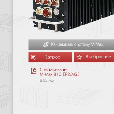
Как заказать систему М-Мах
В избранное
Запрос
Спецификация
M-Max 810 EP2/MS3
2.82 МБ