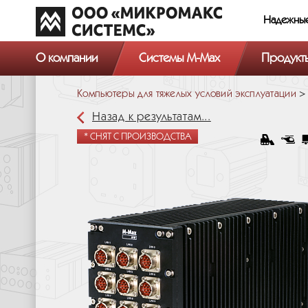
Надежны
О компании
Системы M-Max
Продукт
Компьютеры для тяжелых условий эксплуатации
Назад к результатам...
* СНЯТ С ПРОИЗВОДСТВА