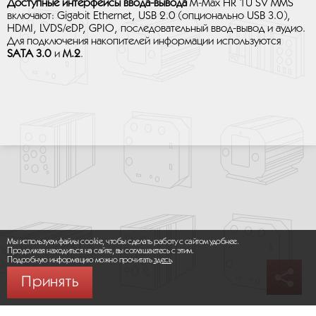
Доступные интерфейсы ввода-вывода
M-Max HR 1U SV MMS
включают: Gigabit Ethernet, USB 2.0 (опционально USB 3.0),
HDMI, LVDS/eDP, GPIO, последовательный ввод-вывод и аудио.
Для подключения накопителей информации используются
SATA 3.0
и
M.2
.
Мы используем файлы cookie, чтобы сделать работу с сайтом удобнее.
Продолжая находиться на сайте, вы соглашаетесь с этим.
Подробную информацию можно прочитать
здесь
.
Принять