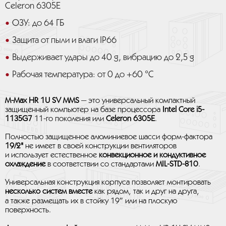
Celeron 6305E
ОЗУ: до 64 ГБ
Защита от пыли и влаги IP66
Выдерживает удары до 40 g, вибрацию до 2,5 g
Рабочая температура: от 0 до +60 °C
M-Max HR 1U SV MMS
— это универсальный компактный
защищенный компьютер на базе процессора
Intel Core i5-
1135G7
11-го поколения или
Celeron 6305E
.
Полностью защищенное алюминиевое шасси форм-фактора
19/2"
не имеет в своей конструкции вентиляторов
и использует естественное
конвекционное и кондуктивное
охлаждение
в соответствии со стандартами
MIL-STD-810
.
Универсальная конструкция корпуса позволяет монтировать
несколько систем вместе
как рядом, так и друг на друга,
а также размещать их в стойку 19″ или на плоскую
поверхность.