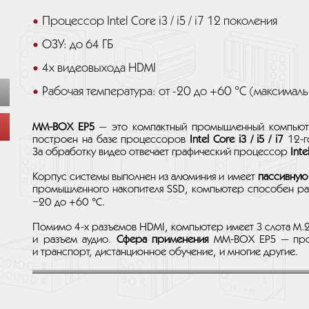
Процессор Intel Core i3 / i5 / i7 12 поколения
ОЗУ: до 64 ГБ
4x видеовыхода HDMI
Рабочая температура: от -20 до +60 °C (максималь
MM-BOX EP5
— это компактный промышленный компью
построен на базе процессоров
Intel Core i3 / i5 / i7
12-г
За обработку видео отвечает графический процессор
Inte
Корпус системы выполнен из алюминия и имеет
пассивную
промышленного накопителя SSD, компьютер способен ра
−20 до +60 °C.
Помимо 4-х разъемов HDMI, компьютер имеет 3 слота M.2,
и разъем аудио.
Сфера применения
MM-BOX EP5 — промы
и транспорт, дистанционное обучение, и многие другие.