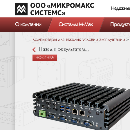
Надежны
О компании
Системы M-Max
Продукт
Компьютеры для тяжелых условий эксплуатации
Назад к результатам...
НОВИНКА