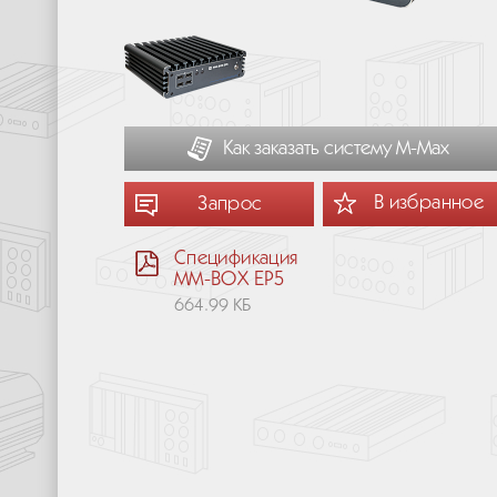
Как заказать систему М-Мах
В избранное
Запрос
Спецификация
MM-BOX EP5
664.99 КБ