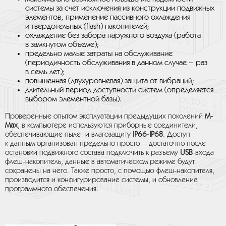
системы за счет исключения из конструкции подвижных
элементов, применение пассивного охлаждения
и твердотельных (flash) накопителей;
охлаждение без забора наружного воздуха (работа
в замкнутом объеме);
предельно малые затраты на обслуживание
(периодичность обслуживания в данном случае – раз
в семь лет);
повышенная (двухуровневая) защита от вибраций;
длительный период доступности систем (определяется
выбором элементной базы).
Проверенные опытом эксплуатации предыдущих поколений
M-
Max
, в компьютере используются приборные соединители,
обеспечивающие пыле- и влагозащиту
IP66-IP68
. Доступ
к данным организован предельно просто — достаточно после
остановки подвижного состава подключить к разъему
USB
-входа
флеш-накопитель, данные в автоматическом режиме будут
сохранены на него. Также просто, с помощью флеш-накопителя,
производится и конфигурирование системы, и обновление
программного обеспечения.