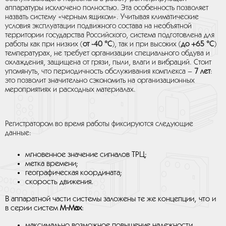
аппаратуры исключено полностью. Эта особенность позволяет
назвать систему «черным ящиком». Учитывая климатические
условия эксплуатации подвижного состава на необъятной
территории государства Российского, система подготовлена для
работы как при низких (
от -40 °С
), так и при высоких (
до +65 °С
)
температурах, не требует организации специального обдува и
охлаждения, защищена от грязи, пыли, влаги и вибраций. Стоит
упомянуть, что периодичность обслуживания комплекса –
7 лет
:
это позволит значительно сэкономить на организационных
мероприятиях и расходных материалах.
Регистратором во время работы фиксируются следующие
данные:
мгновенное значение сигналов ТРЦ;
метка времени;
географическая координата;
скорость движения.
В аппаратной части системы заложены те же концепции, что и
в серии систем
М-Мах
:
максимально возможное повышение надежности