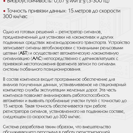
Виброустойчивость: 0,67 g или 2 g (3-300 Гц)
Точность привязки данных: 15 метров до скорости
300 км/час
Одно из готовых решений – регистратор сигналов,
предназначенный для установки на локомотивах и других
подвижных средствах железнодорожного транспорта. Устройство
записывает сигналы автоблокировки с тональными рельсовыми
цепями (
АБТ
) и осуществляет автоматическую локомотивную
сигнализацию (
АЛС
) непосредственно с датчиков/катушек с
привязкой местоположения фрагмента записи по сигналам
системы глобального позиционирования.
В состав комплекса входит программное обеспечение для
анализа полученных данных, устанавливаемое на стационарный
компьютер службы эксплуатации железных дорог
. Эта часть
комплекса позволяет анализировать работоспособность
автоматики и выявлять проблемные участки путей с точностью до
15 метров. Такая точность обеспечивается при работе
регистратора сигналов, установленного на подвижном составе,
следующем со скоростью до 300 км/час.
Система разработана таким образом, что вмешательство
обслуживающего персонала в работу регистрирующей