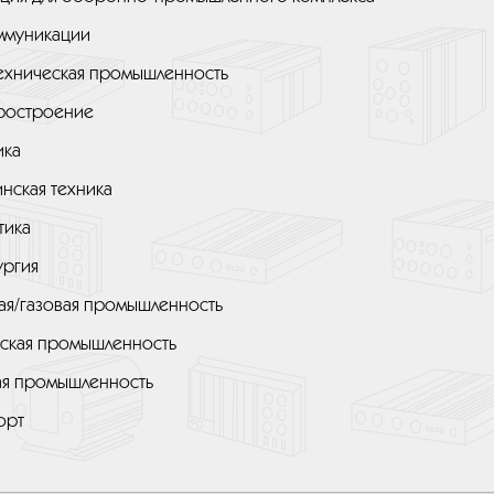
ммуникации
ехническая промышленность
ростроение
ика
нская техника
тика
ургия
ая/газовая промышленность
ская промышленность
я промышленность
орт