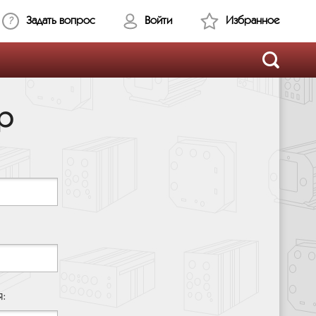
Задать вопрос
Войти
Избранное
р
я: