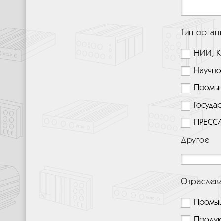
Тип орган
НИИ, К
Научно
Промыш
Госуда
ПРЕСС
Другое
Отраслева
Промыш
Продук