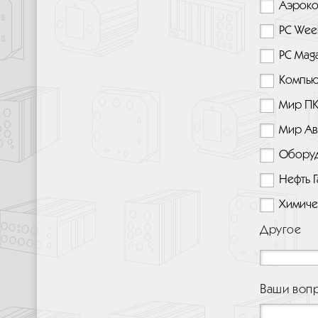
Аэроко
PC Wee
PC Mag
Компью
Мир П
Мир Ав
Оборуд
Нефть 
Химиче
Другое
Ваши воп