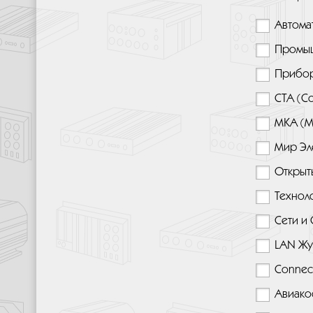
Автома
Промыш
Прибор
СТА (С
МКА (М
Мир Эл
Открыт
Техноло
Сети и
LAN Жу
Connec
Авиако