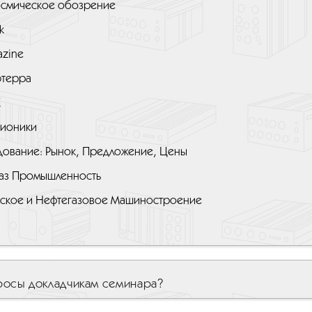
смическое обозрение
k
azine
терра
К
ионики
ование: Рынок, Предложение, Цены
Газ Промышленность
ское и Нефтегазовое Машиностроение
росы докладчикам семинара?