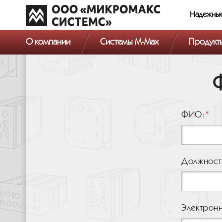
Надежны
О компании
Системы M-Max
Продукт
ФИО:
Должност
Электронн