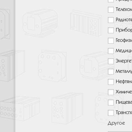
Телеко
Радиот
Прибо
Геофиз
Медици
Энерге
Металл
Нефтян
Химиче
Пищева
Трансп
Другое