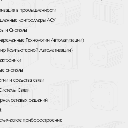
тизация в промышленности
ленные контроллеры АСУ
ы и Системы
овременные Технологии Автоматизации)
ир Компьютерной Автоматизации)
ектроники
ые системы
гии и средства связи
 Системы Связи
рнал сетевых решений
t!
смическое приборостроение