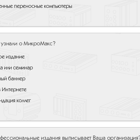
нные переносные компьютеры
 узнали о МикроМакс?
ое издание
ка или семинар
ный баннер
в Интернете
ндация коллег
фессиональные издания выписывает Ваша организация