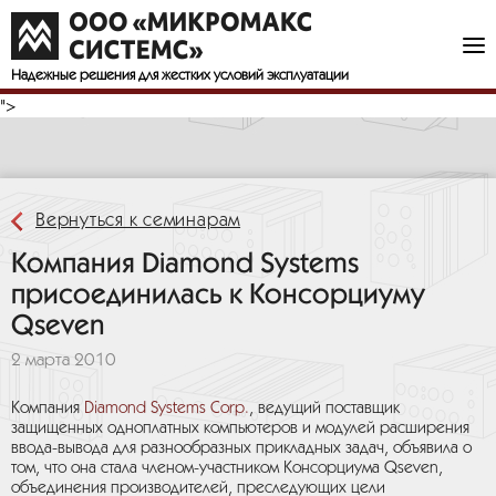
Ведущий поставщик встраиваемых решений вливается в команду
компьютеров-на-модуле Qseven с
модулями ввода-вывода
FeaturePak™
, предназначенными для быстрой разработки
прикладных объединительных плат OEM.
Надежные решения
для жестких условий эксплуатации
">
Вернуться к семинарам
Компания Diamond Systems
присоединилась к Консорциуму
Qseven
2 марта 2010
Компания
Diamond Systems Corp.
, ведущий поставщик
защищенных одноплатных компьютеров и модулей расширения
ввода-вывода для разнообразных прикладных задач, объявила о
том, что она стала членом-участником Консорциума Qseven,
объединения производителей, преследующих цели