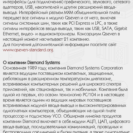
интерфейсы (для подключения) графического, звукового, сетевого
адаптеров, USB, накопителей и других расширений ввода-
вывода. Интерфейсный разъем MXM объединительной платы
передает все сигналы к модулю Qseven и от него, включая
сигналы системных шин, таких как PCI Express и LPC, а также
сигналы интерфейсов ввода-вывода, таких как USB, SATA, Gigabit
Ethernet, видео- и аудиоконтроллеры. Консорциум Qseven в
настоящий момент насчитывает 21 компанию.
Для получения дополнительной информации посетите сайт
www.qseven-standard.org
.
О компании Diamond Systems
Основанная 1989 году, компания Diamond Systems Corporation
является ведущим поставщиком компактных, защищенных,
работающих в расширенном температурном диапазоне,
встраиваемых компьютерных решений для широкого спектра
приложений, как стационарных, так и мобильных. Компания была
одной из первых, кто освоил технологию PC/104 и в настоящее
время является одним из ведущих мировых поставщиков
встраиваемых модулей ввода-вывода и высокоинтегрированных
одноплатных компьютеров, объединяющих на одной плате
процессор и подсистему УСО. Обширная линейка продуктов
компании Diamond включает в себя модули АЦП, ЦАП, цифрового
ввода-вывода, последовательных коммуникаций, проводных и
беспроводных соединений и блоки питания, а также одноплатные