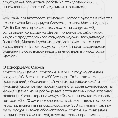
подходят для совместной работы на стандартных или
выполненных на заказ объединительных платах».
«Мы рады приветствовать компанию Diamond Systems в качестве
нового члена Консорциума Qseven», - заявил Мартин Данзер
(Martin Danzer), представитель компании congatec AG,
основавшей Консорциум Qseven. «Являясь разработчиком
недавно представленного стандарта модулей ввода-вывода
FeaturePak, Diamond добавила важную новую технологию
дополнения готовыми модулями ввода-вывода встраиваемых
решений на базе встраиваемых вычислительных мощностей
Qseven».
О Консорциуме Qseven
Консорциум Qseven, основанный в 2007 году компаниями
congatec AG, Seco s.r.l. и MSC Vertriebs GmbH, является
организацией, объединяющей многих производителей и
имеющей своей целью продвижение стандарта компьютеров-на-
модуле Qseven на мировом рынке встраиваемых компьютерных
решений. Компьютеры-на-модуле Qseven выполняются в форм-
факторе 70 x 70 мм и подключаются к объединительным платам
через единственный высокоскоростной 230-контактный разъем
MXM. Модули Qseven обладают всеми основными функциями
встраиваемого компьютера, включая процессор, память и