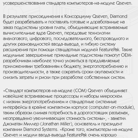
усовершенствования стандарта компьютеров-на-модуле Qseven.
В результате присоединения к Консорциуму Qseven, Diamond
будет разрабатывать и поставлять готовые и доработанные на
заказ подсистемы уровня платы, объединяющие встраиваемые
вычислительные ядра Qseven, передовые технологии
аналогового, цифрового, последовательного, беспроводного и
других разновидностей ввода-вывода, и гибкую систему
расширения при помощи стандартных модулей FeaturePak. Такие
модульные завершенные прикладные подсистемы помогут OEM-
разрабочикам наиболее точно уложиться в предъявляемые
приложениями требованиям к бюджету, энергопотреблению и
производительности, а также сократить сроки окупаемости и
снизить затраты и риски при разработке собственных систем.
«Стандарт компьютеров-на-модуле (COM) Qseven объединяет
новейшие встраиваемые процессоры и наборы микросхем
с низким энергопотреблением и стандартные системные
интерфейсы в крайне компактном корпусе (computer-on-module),
таким образом снимая потребность в дорогостоящих разъемах,
неоправданно увеличивающих стоимость системы», - заметил
Джонатан Миллер (Jonathan Miller), основатель и президент
компании Diamond Systems. «Кроме того, компьютеры-на-модуле
Qseven и модули ввода-вывода FeaturePak очень хорошо