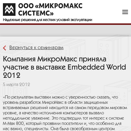
На выставке в Нюрнберге (Германия) компания МикроМакс
представила свои системы серий М-Мах 800 и М-Мах 700.
">
Надежные решения
для жестких условий эксплуатации
Вернуться к семинарам
Компания МикроМакс приняла
участие в выставке Embedded World
2012
5 марта 2012
«По результатам выставки можно с уверенностью сказать, что
уровень разработок МикроМакс в области защищенных
встраиваемых решений находится на самом передовом мировом
уровне, а качество исполнения компьютеров вызвало
неподдельное уважение. Это подтвердил тот интерес к системе
М-Мах 800, который проявили посетители и, что особенно для
нас важно, специалисты. Она была своеобразным центром