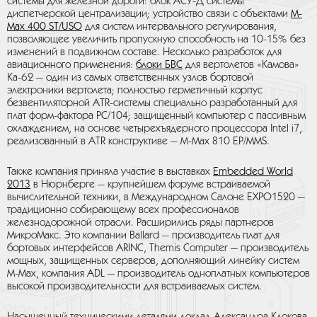
системы для железной дороги: блок АСУ-Д системы
диспетчерской централизации; устройство связи с объектами
M-
Max 400 ST/USO
для систем интервального регулирования,
позволяющее увеличить пропускную способность на 10-15% без
изменений в подвижном составе. Несколько разработок для
авиационного применения:
блоки БВС
для вертолетов «Камова»
Ка-62 — один из самых ответственных узлов бортовой
электроники вертолета; полностью герметичный корпус
безвентиляторной ATR-системы специально разработанный для
плат форм-фактора PC/104; защищенный компьютер с пассивным
охлаждением, на основе четырехъядерного процессора Intel i7,
реализованный в ATR конструктиве — M-Max 810 EP/MMS.
Также компания приняла участие в выставках
Embedded World
2013
в Нюрнберге — крупнейшем форуме встраиваемой
вычислительной техники, в Международном Салоне EXPO1520 —
традиционно собирающему всех профессионалов
железнодорожной отрасли. Расширились ряды партнеров
МикроМакс. Это компании Ballard — производитель плат для
бортовых интерфейсов ARINC, Themis Computer — производитель
мощных, защищенных серверов, дополняющий линейку систем
М-Мах, компания ADL — производитель одноплатных компьютеров
высокой производительности для встраиваемых систем.