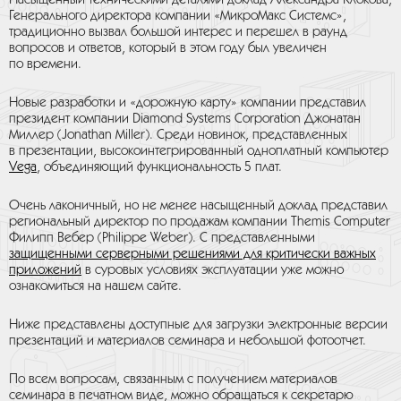
Насыщенный техническими деталями доклад Александра Клокова,
Генерального директора компании «МикроМакс Системс»,
традиционно вызвал большой интерес и перешел в раунд
вопросов и ответов, который в этом году был увеличен
по времени.
Новые разработки и «дорожную карту» компании представил
президент компании Diamond Systems Corporation Джонатан
Миллер (Jonathan Miller). Среди новинок, представленных
в презентации, высокоинтегрированный одноплатный компьютер
Vega
, объединяющий функциональность 5 плат.
Очень лаконичный, но не менее насыщенный доклад представил
региональный директор по продажам компании Themis Computer
Филипп Вебер (Philippe Weber). С представленными
защищенными серверными решениями для критически важных
приложений
в суровых условиях эксплуатации уже можно
ознакомиться на нашем сайте.
Ниже представлены доступные для загрузки электронные версии
презентаций и материалов семинара и небольшой фотоотчет.
По всем вопросам, связанным с получением материалов
семинара в печатном виде, можно обращаться к секретарю