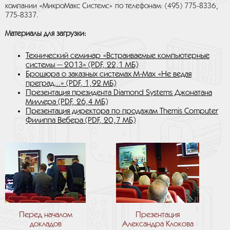
компании «МикроМакс Системс» по телефонам: (495) 775-8336,
775-8337.
Материалы для загрузки:
Технический семинар «Встраиваемые компьютерные
системы — 2013» (PDF, 22,1 МБ)
Брошюра о заказных системах M-Max «Не ведая
преград...» (PDF, 1,92 MБ)
Презентация президента Diamond Systems Джонатана
Миллера (PDF, 26,4 МБ)
Презентация директора по продажам Themis Computer
Филиппа Вебера (PDF, 20,7 МБ)
Перед началом
Презентация
докладов
Александра Клокова