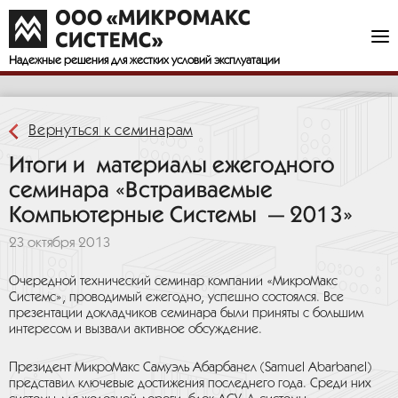
Доступны для загрузки материалы технического семинара компании
«МикроМакс Системс», проведенного совместно с компаниями
">
Diamond Systems Corp. и Themis Computer.
Надежные решения
для жестких условий эксплуатации
Вернуться к семинарам
Итоги и материалы ежегодного
семинара «Встраиваемые
Компьютерные Системы — 2013»
23 октября 2013
Очередной технический семинар компании «МикроМакс
Системс», проводимый ежегодно, успешно состоялся. Все
презентации докладчиков семинара были приняты с большим
интересом и вызвали активное обсуждение.
Президент МикроМакс Самуэль Абарбанел (Samuel Abarbanel)
представил ключевые достижения последнего года. Среди них