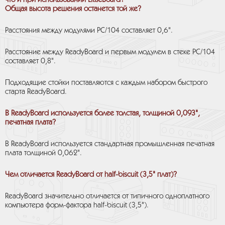
что и при использовании LittleBoard?
Общая высота решения останется той же?
Расстояния между модулями РС/104 составляет 0,6".
Расстояние между ReadyBoard и первым модулем в стеке РС/104
составляет 0,8".
Подходящие стойки поставляются с каждым набором быстрого
старта ReadyBoard.
В ReadyBoard используется более толстая, толщиной 0,093",
печатная плата?
В ReadyBoard используется стандартная промышленная печатная
плата толщиной 0,062".
Чем отличается ReadyBoard от half-biscuit (3,5" плат)?
ReadyBoard значительно отличается от типичного одноплатного
компьютера форм-фактора half-biscuit (3,5").