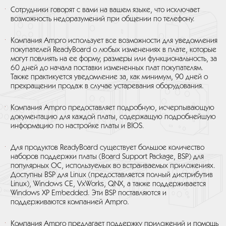
Сотрудники говорят с вами на вашем языке, что исключает
возможность недоразумений при общении по телефону.
Компания Ampro использует все возможности для уведомления
покупателей ReadyBoard о любых изменениях в плате, которые
могут повлиять на ее форму, размеры или функциональность, за
60 дней до начала поставки измененных плат покупателям.
Также практикуется уведомление за, как минимум, 90 дней о
прекращении продаж в случае устаревания оборудования.
Компания Ampro предоставляет подробную, исчерпывающую
документацию для каждой платы, содержащую подробнейшую
информацию по настройке платы и BIOS.
Для продуктов ReadyBoard существует большое количество
наборов поддержки платы (Board Support Package, BSP) для
популярных ОС, используемых во встраиваемых приложениях.
Доступны BSP для Linux (предоставляется полный дистрибутив
Linux), Windows CE, VxWorks, QNX, а также поддерживается
Windows XP Embedded. Эти BSP поставляются и
поддерживаются компанией Ampro.
Компания Ampro предлагает поддержку приложений и помощь