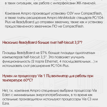
в таких ситуациях, как работа с интерфейсами ЖК-панелей.
Компания Ampro производит установку ОЗУ или CompactFlash,
а также платы расширения Ampro MiniModule стандарта PC/104-
Plus на ReadyBoard до отправки заказчику, также как и установку
предоставленного заказчиком ПО на CompactFlash.
Насколько ReadyBoard больше плат half-biscuit 3,5"?
Площадь ReadyBoard на 27% больше площади одноплатных
компьютеров half-biscuit 3,5". Это позволяет улучшить
функциональность (2 порта Ethernet, 4 последовательных...) и
использовать слот расширения PC/104-Plus.
Нужен ли процессору Via 1 ГГц вентилятор для работы при
температуре 60°С?
Нет, т.к. компания Ampro специально выбрала процессор Via
Eden с минимальным энергопотреблением, в то время как
остальные производители используют процессоры Via C3 или
Ezra.