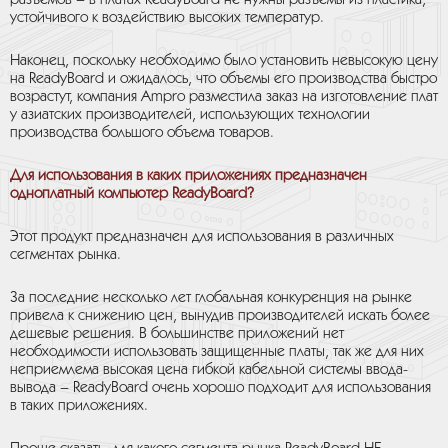
разъемов – в платах ReadyBoard не нужны разъемы из пластика,
устойчивого к воздействию высоких температур.
Наконец, поскольку необходимо было установить невысокую цену
на ReadyBoard и ожидалось, что объемы его производства быстро
возрастут, компания Ampro разместила заказ на изготовление плат
у азиатских производителей, использующих технологии
производства большого объема товаров.
Для использования в каких приложениях предназначен
одноплатный компьютер ReadyBoard?
Этот продукт предназначен для использования в различных
сегментах рынка.
За последние несколько лет глобальная конкуренция на рынке
привела к снижению цен, вынудив производителей искать более
дешевые решения. В большинстве приложений нет
необходимости использовать защищенные платы, так же для них
неприемлема высокая цена гибкой кабельной системы ввода-
вывода – ReadyBoard очень хорошо подходит для использования
в таких приложениях.