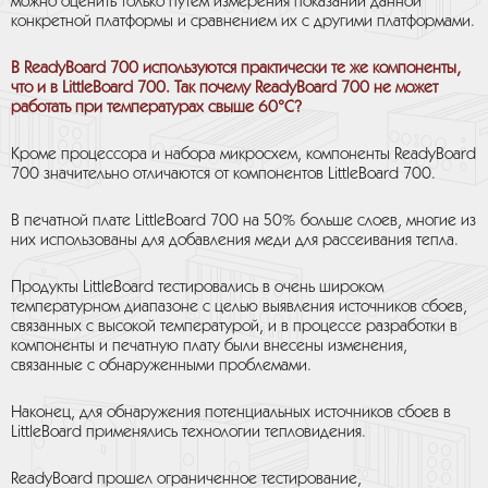
можно оценить только путем измерения показаний данной
конкретной платформы и сравнением их с другими платформами.
В ReadyBoard 700 используются практически те же компоненты,
что и в LittleBoard 700. Так почему ReadyBoard 700 не может
работать при температурах свыше 60°C?
Кроме процессора и набора микросхем, компоненты ReadyBoard
700 значительно отличаются от компонентов LittleBoard 700.
В печатной плате LittleBoard 700 на 50% больше слоев, многие из
них использованы для добавления меди для рассеивания тепла.
Продукты LittleBoard тестировались в очень широком
температурном диапазоне с целью выявления источников сбоев,
связанных с высокой температурой, и в процессе разработки в
компоненты и печатную плату были внесены изменения,
связанные с обнаруженными проблемами.
Наконец, для обнаружения потенциальных источников сбоев в
LittleBoard применялись технологии тепловидения.
ReadyBoard прошел ограниченное тестирование,