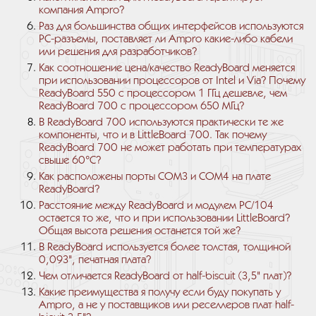
компания Ampro?
Раз для большинства общих интерфейсов используются
РС-разъемы, поставляет ли Ampro какие-либо кабели
или решения для разработчиков?
Как соотношение цена/качество ReadyBoard меняется
при использовании процессоров от Intel и Via? Почему
ReadyBoard 550 с процессором 1 ГГц дешевле, чем
ReadyBoard 700 с процессором 650 МГц?
В ReadyBoard 700 используются практически те же
компоненты, что и в LittleBoard 700. Так почему
ReadyBoard 700 не может работать при температурах
свыше 60°C?
Как расположены порты СОМ3 и СОМ4 на плате
ReadyBoard?
Расстояние между ReadyBoard и модулем РС/104
остается то же, что и при использовании LittleBoard?
Общая высота решения останется той же?
В ReadyBoard используется более толстая, толщиной
0,093", печатная плата?
Чем отличается ReadyBoard от half-biscuit (3,5" плат)?
Какие преимущества я получу если буду покупать у
Ampro, а не у поставщиков или реселлеров плат half-