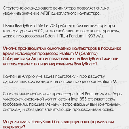
Отсутствие охлаждающего вентилятора позволяет сильно
увеличить значение MTBF одноплатного компьютера.
Платы ReadyBoard 550 и 700 работают без вентилятора при
температуре до 60°С, и это свойственно всем конфигурациям,
даже с процессорами Eden 1 ГГц и Pentium III 933 МГц.
Многие производители одноплатных компьютеров в последнее
время используют процессор Pentium M (Centrino).
Собирается ли Ampro использовать их на ReadyBoard или они
несовместимы с позиционированием ReadyBoard?
Компания Ampro уже ведет подготовку к производству
одноплатных компьютеров на основе процессора Pentium M.
Современные мобильные процессоры Intel Pentium M и наборы
микросхем системной логики серии Intel 855 отвечают всем
требованиям, предъявляемым к встраиваемым вычислительным
системам, и обладают впечатляющей производительностью.
Могут ли платы ReadyBoard быть защищены конформальным
покрытием?