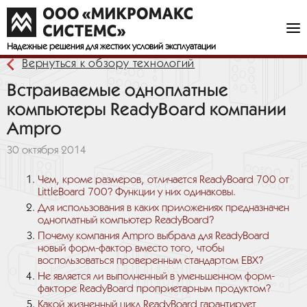
Надежные решения
для жестких условий эксплуатации
Вернуться к обзору технологий
Встраиваемые одноплатные
компьютеры ReadyBoard компании
Ampro
30 октября 2014
Чем, кроме размеров, отличается ReadyBoard 700 от
LittleBoard 700? Функции у них одинаковы.
Для использования в каких приложениях предназначен
одноплатный компьютер ReadyBoard?
Почему компания Ampro выбрала для ReadyBoard
новый форм-фактор вместо того, чтобы
воспользоваться проверенным стандартом EBX?
Не является ли выполненный в уменьшенном форм-
факторе ReadyBoard проприетарным продуктом?
Какой жизненный цикл ReadyBoard гарантирует