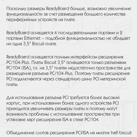
Поскольку размеры ReadyBoard больше, возможно увеличение
функциональности за счет размещения большего количества
периферийных устройств на плате.
ReadyBoard оснащается 4 последовательными портами и 2
портами Ethernet – подобной функциональностью не обладает
ни одна 3,5" Biscuit-плата.
ReadyBoard оснащается полным интерфейсом расширения
PC/104-Plus. Платы Biscuit 3,5" оснащаются только разъемами
РС/104 (ISA), т.к. на 3,5" платах недостаточно пространства для
размещения разъема PC/104-Plus. Поэтому платы расширения
PCI подключаются через стандартную шину PCI материнской
платы.
Для использования разъема PCI требуется более высокий
корпус, при использовании более одного устройства PCI
приходится увеличивать размеры платы и поэтому могут
возникнуть проблемы с использование пространства при
установке карт расширения ISA в стеке РС/104.
Объединение слотов расширения PCI/ISA на многих half-biscuit