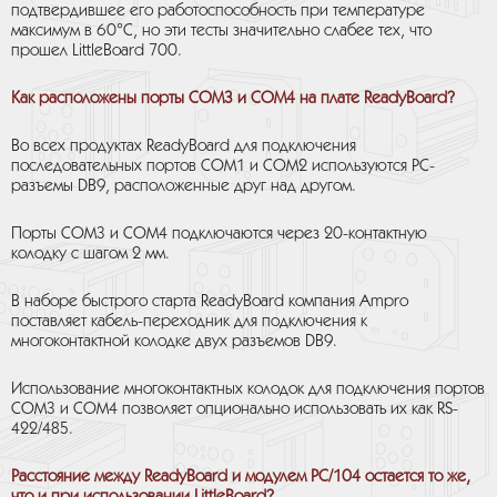
подтвердившее его работоспособность при температуре
максимум в 60°С, но эти тесты значительно слабее тех, что
прошел LittleBoard 700.
Как расположены порты СОМ3 и СОМ4 на плате ReadyBoard?
Во всех продуктах ReadyBoard для подключения
последовательных портов СОМ1 и СОМ2 используются РС-
разъемы DB9, расположенные друг над другом.
Порты СОМ3 и СОМ4 подключаются через 20-контактную
колодку с шагом 2 мм.
В наборе быстрого старта ReadyBoard компания Ampro
поставляет кабель-переходник для подключения к
многоконтактной колодке двух разъемов DB9.
Использование многоконтактных колодок для подключения портов
СОМ3 и СОМ4 позволяет опционально использовать их как RS-
422/485.
Расстояние между ReadyBoard и модулем РС/104 остается то же,