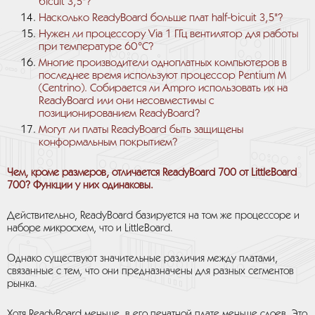
bicuit 3,5"?
Насколько ReadyBoard больше плат half-bicuit 3,5"?
Нужен ли процессору Via 1 ГГц вентилятор для работы
при температуре 60°С?
Многие производители одноплатных компьютеров в
последнее время используют процессор Pentium M
(Centrino). Собирается ли Ampro использовать их на
ReadyBoard или они несовместимы с
позиционированием ReadyBoard?
Могут ли платы ReadyBoard быть защищены
конформальным покрытием?
Чем, кроме размеров, отличается ReadyBoard 700 от LittleBoard
700? Функции у них одинаковы.
Действительно, ReadyBoard базируется на том же процессоре и
наборе микросхем, что и LittleBoard.
Однако существуют значительные различия между платами,
связанные с тем, что они предназначены для разных сегментов
рынка.
Хотя ReadyBoard меньше, в его печатной плате меньше слоев. Это