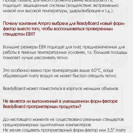
Проще сказать, для какого сегмента рынка ReadyBoard НЕ
подходит: защищенные системы (воздействие экстремально
низкой или высокой температуры, удары/вибрация и т.д.).
Почему компания Ampro выбрала для ReadyBoard новый форм-
фактор вместо того, чтобы воспользоваться проверенным
стандартом EBX?
Большие размеры ЕВХ подходят для плат, предназначенных для
работы в тяжелых температурных условиях, т.к. большая площадь
помогает лучше рассеивать тепло.
Это особенно важно при температурах выше 60°С, когда
обдувающий плату воздух не может быстро отводить тепло.
ReadyBoard может поместиться в корпусе меньших объемов.
Не является ли выполненный в уменьшенном форм-факторе
ReadyBoard проприетарным продуктом?
До настоящего момента не существовало реальных стандартов
среднеразмерных одноплатных компьютеров.
Не желая создавать проприетарный форм-фактор или 3,5" плату