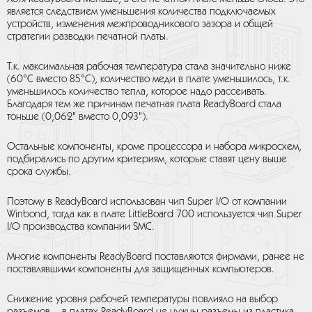
является следствием уменьшения количества подключаемых
устройств, изменения межпроводникового зазора и общей
стратегии разводки печатной платы.
Т.к. максимальная рабочая температура стала значительно ниже
(60°С вместо 85°С), количество меди в плате уменьшилось, т.к.
уменьшилось количество тепла, которое надо рассеивать.
Благодаря тем же причинам печатная плата ReadyBoard стала
тоньше (0,062" вместо 0,093").
Остальные компоненты, кроме процессора и набора микросхем,
подбирались по другим критериям, которые ставят цену выше
срока службы.
Поэтому в ReadyBoard использован чип Super I/O от компании
Winbond, тогда как в плате LittleBoard 700 используется чип Super
I/O производства компании SMC.
Многие компоненты ReadyBoard поставляются фирмами, ранее не
поставлявшими компоненты для защищенных компьютеров.
Снижение уровня рабочей температуры повлияло на выбор