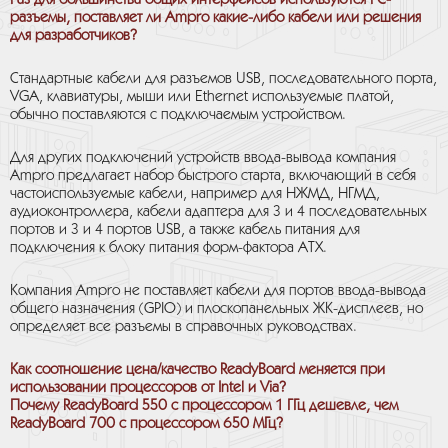
Раз для большинства общих интерфейсов используются РС-
разъемы, поставляет ли Ampro какие-либо кабели или решения
для разработчиков?
Стандартные кабели для разъемов USB, последовательного порта,
VGA, клавиатуры, мыши или Ethernet используемые платой,
обычно поставляются с подключаемым устройством.
Для других подключений устройств ввода-вывода компания
Ampro предлагает набор быстрого старта, включающий в себя
частоиспользуемые кабели, например для НЖМД, НГМД,
аудиоконтроллера, кабели адаптера для 3 и 4 последовательных
портов и 3 и 4 портов USB, а также кабель питания для
подключения к блоку питания форм-фактора АТХ.
Компания Ampro не поставляет кабели для портов ввода-вывода
общего назначения (GPIO) и плоскопанельных ЖК-дисплеев, но
определяет все разъемы в справочных руководствах.
Как соотношение цена/качество ReadyBoard меняется при
использовании процессоров от Intel и Via?
Почему ReadyBoard 550 с процессором 1 ГГц дешевле, чем
ReadyBoard 700 с процессором 650 МГц?