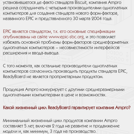
установившегося де-факто стандарта Biscuit, компания Ampro
решила сотрудничать с четырьмя производителями одноплатных
компьютеров для создания стандарта нового форм-фактора,
названного EPIC и представленного 30 марта 2004 года.
EPIC является стандартом, т.к. его основные спецификации
опубликованы на сайте
www.epic-sbc.org
, и это позволяет
избежать основной проблемы форм-факторов среднеформатных
одноплатных компьютеров – несовместимости интерфейсов
расширения и ввода-вывода.
С того момента, как остальные производители одноплатных
компьютеров согласились производить продукты стандарта EPIC,
ReadyBoard не является проприетарным продуктом.
Продукция Ampro конкурирует с другими среднеразмерными
одноплатными компьютерами в цене и возможностях.
Какой жизненный цикл ReadyBoard гарантирует компания Ampro?
Минимальный жизненный цикл продуктов компании Ampro
составляет 5 лет, включая 2 года на развитие и продвижение
модели и, как минимум, 3 года на производство.