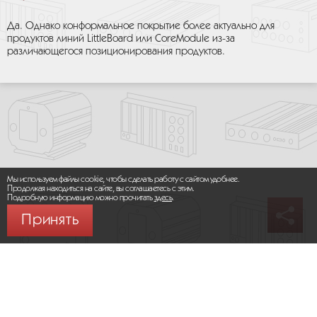
Да. Однако конформальное покрытие более актуально для
продуктов линий LittleBoard или CoreModule из-за
различающегося позиционирования продуктов.
Мы используем файлы cookie, чтобы сделать работу с сайтом удобнее.
Продолжая находиться на сайте, вы соглашаетесь с этим.
Подробную информацию можно прочитать
здесь
.
Принять
© 2026 ООО «МИКРОМАКС СИСТЕМС»
Карта сайта
/
Правила пользования сайтом
Политика конфиденциальности