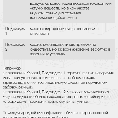
воздухе легковоспламеняющихся волокон или
летучих веществ, но в количестве
недостаточном для создания
воспламеняющейся смеси
Подраздел
место с вероятным существованием
1
опасности
Подраздел
место, где опасности как правило не
2
существует, но ее возникновение вероятно в
аварийных условиях
Например:
в помещении Класса I, Подраздела 1 горючий газ или испарения
могут присутствовать в количестве, способном создать
взрывоопасную или воспламеняемую смесь при нормальном
рабочем режиме;
в помещении Класса I, Подраздела 2 легковоспламеняющиеся
летучие жидкости обычно находятся в закрытых контейнерах, из
которых может произойти только случайная утечка.
По международной классификации, области с взрывоопасной
концентрацией газа делятся на 3 зоны: