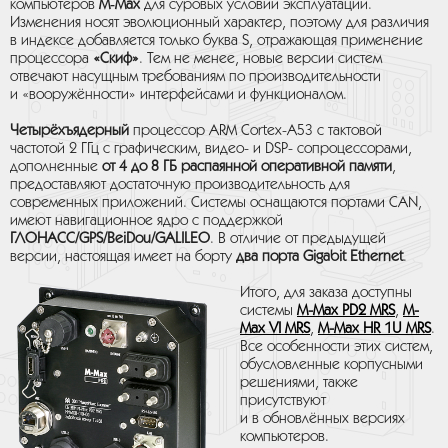
компьютеров
M‑Max
для суровых условий эксплуатации.
Изменения носят эволюционный характер, поэтому для различия
в индексе добавляется только буква S, отражающая применение
процессора
«Скиф»
. Тем не менее, новые версии систем
отвечают насущным требованиям по производительности
и «вооружённости» интерфейсами и функционалом.
Четырёхъядерный
процессор ARM Cortex-A53 с тактовой
частотой 2 ГГц с графическим, видео- и DSP- сопроцессорами,
дополненные
от 4 до 8 ГБ распаянной оперативной памяти
,
предоставляют достаточную производительность для
современных приложений. Системы оснащаются портами CAN,
имеют навигационное ядро с поддержкой
ГЛОНАСС/GPS/BeiDou/GALILEO
. В отличие от предыдущей
версии, настоящая имеет на борту
два порта Gigabit Ethernet
.
Итого, для заказа доступны
системы
M-Max PD2 MRS
,
M-
Max VI MRS
,
M-Max HR 1U MRS
.
Все особенности этих систем,
обусловленные корпусными
решениями, также
присутствуют
и в обновлённых версиях
компьютеров.