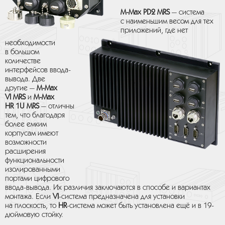
M-Max PD2 MRS
— система
с наименьшим весом для тех
приложений, где нет
необходимости
в большом
количестве
интерфейсов ввода-
вывода. Две
другие —
M-Max
VI MRS
и
M-Max
HR 1U MRS
— отличны
тем, что благодаря
более емким
корпусам имеют
возможности
расширения
функциональности
изолированными
портами цифрового
ввода-вывода. Их различия заключаются в способе и вариантах
монтажа. Если
VI
-система предназначена для установки
на плоскость, то
HR
-система может быть установлена ещё и в 19-
дюймовую стойку.