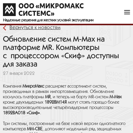
Надежные решения
для жестких условий эксплуатации
Вернуться к новостям
Обновление систем M-Max на
платформе MR. Компьютеры
с процессором «Скиф» доступны
для заказа
27 января 2022
Компания
МикроМакс
расширяет ассортимент систем,
производимых в рамках импортозамещения. Обновление
коснулось платформы
MR
, и теперь на борту MR-систем
M-Max
кроме двухъядерных
1892ВМ14Я
могут стоять гораздо более
высокопроизводительные четырёхъядерные процессоры
1892ВА018 «Скиф»
.
Три системы, построенные на базе новой версии одноплатного
компьютера
MM-CBE
, дополняют модельный ряд защищённых