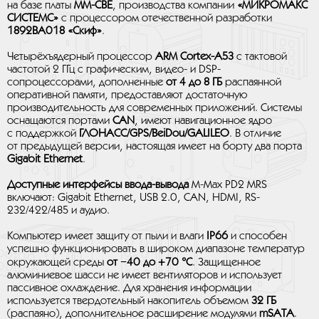
на базе платы
MM-CBE
, производства компании
«МИКРОМАКС
СИСТЕМС»
с процессором отечественной разработки
1892ВА018 «Скиф»
.
Четырёхъядерный процессор
ARM Cortex-A53
с тактовой
частотой 2 ГГц с графическим, видео- и DSP-
сопроцессорами, дополненные
от 4 до 8 ГБ
распаянной
оперативной памяти, предоставляют достаточную
производительность для современных приложений. Системы
оснащаются портами
CAN
, имеют навигационное ядро
с поддержкой
ГЛОНАСС/GPS/BeiDou/GALILEO
. В отличие
от предыдущей версии, настоящая имеет на борту два порта
Gigabit Ethernet
.
Доступные интерфейсы ввода-вывода
M-Max PD2 MRS
включают: Gigabit Ethernet, USB 2.0, CAN, HDMI, RS-
232/422/485 и аудио.
Компьютер имеет защиту от пыли и влаги
IP66
и способен
успешно функционировать в широком диапазоне температур
окружающей среды
от −40 до +70 °C
. Защищенное
алюминиевое шасси не имеет вентиляторов и использует
пассивное охлаждение. Для хранения информации
используется твердотельный накопитель объемом
32 ГБ
(распаяно), дополнительное расширение модулями
mSATA
.