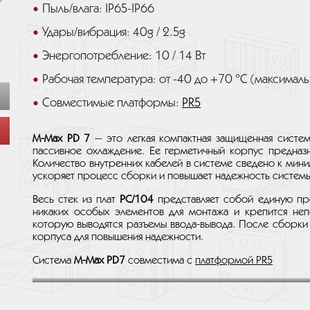
Пыль/влага: IP65-IP66
Удары/вибрация: 40g / 2.5g
Энергопотребление: 10 / 14 Вт
Рабочая температура: от -40 до +70 °C (максималь
Совместимые платформы:
PR5
M-Max PD 7
— это легкая компактная защищенная систем
пассивное охлаждение. Ее герметичный корпус предназ
Количество внутренних кабелей в системе сведено к мини
ускоряет процесс сборки и повышает надежность системы
Весь стек из плат
PC/104
представляет собой единую пр
никаких особых элементов для монтажа и крепится не
которую выводятся разъемы ввода-вывода. После сборки 
корпуса для повышения надежности.
Система
M-Max PD7
совместима с
платформой PR5