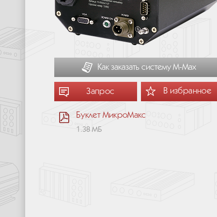
Как заказать систему М-Мах
В избранное
Запрос
Буклет МикроМакс
1.38 МБ