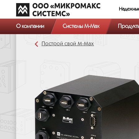
Надежны
О компании
Системы M-Max
Продукт
Построй свой М-Мах