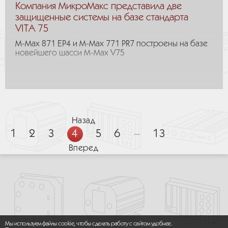
Компания МикроМакс представила две
защищенные системы на базе стандарта
VITA 75
M-Max 871 EP4 и M-Max 771 PR7 построены на базе
новейшего шасси M-Max V75
Назад
1
2
3
4
5
6
...
13
Вперед
Мы используем файлы cookie, чтобы сделать работу с сайтом удобнее.