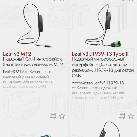
Конвертер...
Leaf v3 M12
Leaf v3 J1939-13 Type II
Надежный CAN-интерфейс с
Надежный универсальный
5-контактным разъемом M12
интерфейс с 9‑контактным
разъемом J1939-13 для сетей
Leaf v3 M12 от Kvaser — это
CAN
надежный универсальный
интерфейс для подключения
Устройство Leaf v3 J1939-13
компьютера к сети CAN
от Kvaser — это надежный
в промышленных, морских,
инструмент для подключения
и приложениях автоматизации.
компьютера к шине CAN для
...
мониторинга и передачи
данных CAN и CAN FD. Leaf...