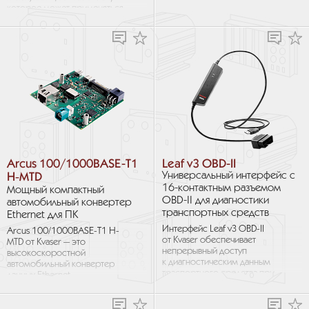
Arcus в различных проектах...
которое может применяться
как для создания моста между
двумя системами CAN...
Arcus 100/1000BASE-T1
Leaf v3 OBD-II
H‑MTD
Универсальный интерфейс с
16-контактным разъемом
Мощный компактный
OBD-II для диагностики
автомобильный конвертер
транспортных средств
Ethernet для ПК
Интерфейс Leaf v3 OBD-II
Arcus 100/1000BASE-T1 H-
от Kvaser обеспечивает
MTD от Kvaser — это
непрерывный доступ
высокоскоростной
к диагностическим данным
автомобильный конвертер
траспортного средства при
данных Ethernet,
помощи персонального
предназначенный для
компьютера. Он оборудован
упрощения доступа
разъемом...
к транспортным сетям.