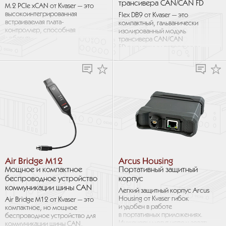
трансивера CAN/CAN FD
M.2 PCIe xCAN от Kvaser — это
высокоинтегрированная
Flex DB9 от Kvaser — это
встраиваемая плата-
компактный, гальванически
контроллер, способная
изолированный модуль
добавить
трансивера CAN/CAN
до 4 высокоскоростных
FD с надежным встроенным
каналов CAN/CAN FD любому
активным разъемом D-SUB9.
компьютеру...
Модуль предназначен для...
Air Bridge M12
Arcus Housing
Мощное и компактное
Портативный защитный
беспроводное устройство
корпус
коммуникации шины CAN
Легкий защитный корпус Arcus
Housing от Kvaser гибок
Air Bridge M12 от Kvaser — это
и удобен в работе
компактное, но мощное
в портативных приложениях.
беспроводное устройство для
Инженеры могут использовать
коммуникации шины CAN,