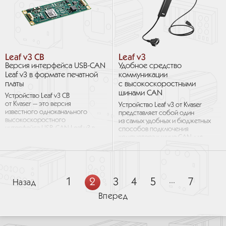
Leaf v3 CB
Leaf v3
Версия интерфейса USB-CAN
Удобное средство
Leaf v3 в формате печатной
коммуникации
платы
с высокоскоростными
шинами CAN
Устройство Leaf v3 CB
от Kvaser — это версия
Устройство Leaf v3 от Kvaser
известного одноканального
представляет собой один
высокоскоростного
из самых удобных и бюджетных
интерфейса USB-CAN Leaf v3 в
способов подключения
формате печатной платы. Плата
компьютера к шине CAN для
обладает временным...
мониторинга и передачи
данных CAN...
1
2
3
4
5
...
7
Назад
Вперед