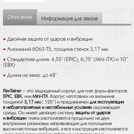
Описание
Информация для заказа
Двойная защита от ударов и вибрации
Алюминий 6063-T5, толщина стенок 3,17 мм
Стандартная длина: 4,55” (EPIC), 6,75” (Mini-ITX) и 10”
(EBX)
Длина на заказ: до 48”
FlexTainer
— это защищенный корпус для плат форм‑факторов
EPIC
,
EBX
, или
Mini-ITX
. Корпус изготовлен из алюминия
толщиной
3,17 мм
(.125″) и предназначен
для эксплуатации
в неблагоприятных и нестабильных условиях
окружающей
среды. Он имеет двойную систему
защиты от ударов
и вибрации
: платы располагаются продольно на двух
внутренних резиновых направляющих для поглощения
высокочастотных вибраций, а все конструкция располагается