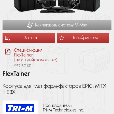
Как заказать систему М-Мах
В избранное
Запрос
Спецификация
FlexTainer
(на английском языке)
257.57 КБ
FlexTainer
Корпуса для плат форм‑факторов EPIC, MITX
и EBX
Производитель:
Tri-M Technologies Inc.