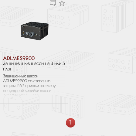
производство своего...
ADLMES9200
Защищенные шасси на 3 или 5
плат
Защищенные шасси
ADLMES9200 со степенью
защиты IP67 пришли на смену
популярной линейки шасси
ADLMES8200 от ADL со
степенью защиты IP65.
Улучшения коснулись веса,
стоимости...
1