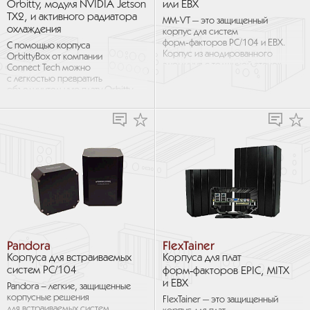
Orbitty, модуля NVIDIA Jetson
или EBX
TX2, и активного радиатора
MM-VT — это защищенный
охлаждения
корпус для систем
форм‑факторов PC/104 и EBX.
С помощью корпуса
Корпус из анодированного
OrbittyBox от компании
алюминия с толщиной стенок
Connect Tech можно
3,17 мм, предназначен для
с легкостью превратить
эксплуатации...
объединительную плату Orbitty
в полностью
укомплектованную систему
на базе модуля...
Pandora
FlexTainer
Корпуса для встраиваемых
Корпуса для плат
систем PC/104
форм‑факторов EPIC, MITX
и EBX
Pandora – легкие, защищенные
корпусные решения
FlexTainer — это защищенный
для встраиваемых систем