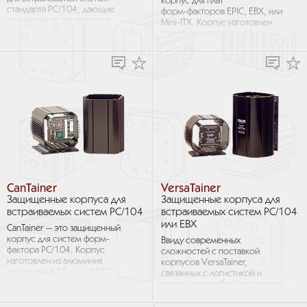
корпус для плат
стандарта PC/104, дающие
форм‑факторов EPIC, EBX, или
возможность построения
Mini-ITX. Корпус изготовлен
гибких, компактных
из алюминия толщиной
или больших расширяемых
3,17 мм (.125″)
компьютерных систем...
и предназначен для
эксплуатации...
CanTainer
VersaTainer
Защищенные корпуса для
Защищенные корпуса для
встраиваемых систем PC/104
встраиваемых систем PC/104
или EBX
CanTainer — это защищенный
корпус для систем форм-
Ввиду современных
фактора PC/104. Корпус
сложностей с поставкой
изготовлен из алюминия
корпусов VersaTainer,
толщиной 3,17 мм (.125″)
связанных с логистикой и
и предназначен для
влекущих за собой увеличение
эксплуатации
сроков и стоимости, компания
в неблагоприятных...
МикроМакс Системс наладила